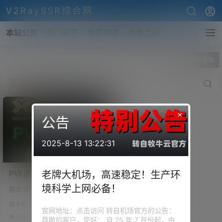
V2RaySSR综合网
本站公告
热门标签
专题频道
商务洽谈
全部标签
DS918引导包
×
公告
2025-8-13 13:22:31
PVE虚拟机直通SATA硬盘，
老牌大机场，高速稳定！生产环
安装、洗白黑群晖，跑满你
境科学上网必备！
前言 因为我目前用到的NAS功
的千兆局域网（Proxmox VE
能，也就是最简单的一些文件共
黑群晖）
技术教程
享，媒体播放，docker应用等 所
官网地址：点击访问 转自机场官方的公告：
以我是想通过PVE直通主板的SAT
33.4k
1
尊敬的客户，您好： 自 25 年 7 月份起，由