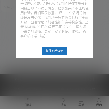
A接口给我们的NAS，从而使主
于 GFW 检查机制升级，我们的服务在部分时
板上所有的SATA硬盘全部直连群
V2raySSR综合网
20年9月18日
间段出现了不稳定情况，给您带来了不佳的使
辉。 那这样的操作，我相信对于
用体验，我们深表歉意。 经过一个多月的持
我目前千兆网络的NAS，并不会
续研发与优化，我们基于原有协议进行了全面
造成任何访问速度下降等问题，
升级，显著增强了加密性能与连接稳定性。全
反正就是一个洗白的黑群晖而
新 MUNIU-X 客户端 现已正式发布，将为您
已。。。。 那本期视频，就为大
带来更加流畅、稳定与安全的使用体验。 📥
家分享一下，我在PVE里面安装
客户端下载 请前…
黑群辉，直通硬盘，并洗白黑裙
的一些心…
前往查看详情
Copyright © 2026
V2RaySSR综合网
|
网站地图
|
商务洽谈
|
您的 IP :
216.73.216.226 - US ， 查询 13 次，耗时 0.4094 秒
顶部
搜索
菜单
我的