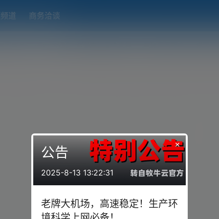
题频道
商务洽谈
端下载
OpenWRT（软路由）固件合集
在线订阅转换
搬瓦工
×
公告
2025-8-13 13:22:31
老牌大机场，高速稳定！生产环
境科学上网必备！