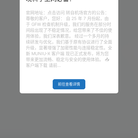
官网地址：点击访问 转自机场官方的公告：
尊敬的客户，您好： 自 25 年 7 月份起，由
于 GFW 检查机制升级，我们的服务在部分时
间段出现了不稳定情况，给您带来了不佳的使
用体验，我们深表歉意。 经过一个多月的持
续研发与优化，我们基于原有协议进行了全面
升级，显著增强了加密性能与连接稳定性。全
新 MUNIU-X 客户端 现已正式发布，将为您
带来更加流畅、稳定与安全的使用体验。 📥
客户端下载 请前…
前往查看详情