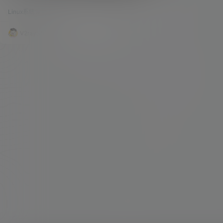
域名、邮箱无数量限制！域不允许办法！
能，若是 VPS 的性能不太强悍，持续运行的话，
Linux系统设置
15.9k
0
内存也就爆表了，那这样就会直接导致邮件的丢
失。 所以，今天为大家介绍另外一个开源的邮件服
务器系统 —— EwoMail！这是一家由国内公司开
V2raySSR综合网
23年9月2日
发并开源的基于 Linux 的邮件服务系统，集成了众
多优秀稳定的组件，支持电脑和手机客户端，非常
适合邮箱功能需求少的个人、以及企业进行使用。
据官方所说…