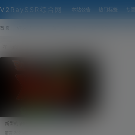
V2RaySSR综合网
本站公告
热门标签
专
首 页
VPS推荐-评测
热门协议搭建
各类脚本及教程
客户
新型的gRPC协议好用吗？WebSocket已成
历史？VLESS+gRPC+TLS ，HTTP/2的升
前言 2021年的三月份，Xray-core发布了V1.4.0的