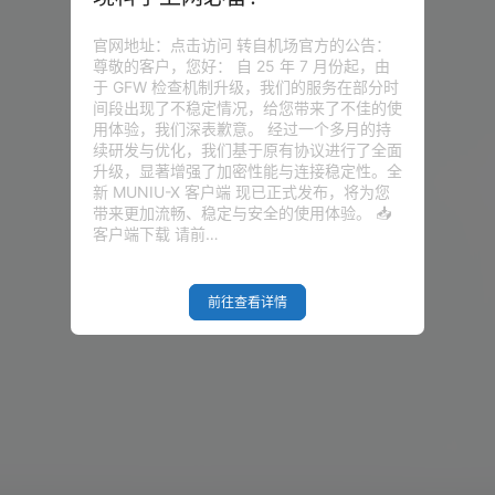
官网地址：点击访问 转自机场官方的公告：
尊敬的客户，您好： 自 25 年 7 月份起，由
于 GFW 检查机制升级，我们的服务在部分时
间段出现了不稳定情况，给您带来了不佳的使
用体验，我们深表歉意。 经过一个多月的持
续研发与优化，我们基于原有协议进行了全面
升级，显著增强了加密性能与连接稳定性。全
新 MUNIU-X 客户端 现已正式发布，将为您
带来更加流畅、稳定与安全的使用体验。 📥
客户端下载 请前…
前往查看详情