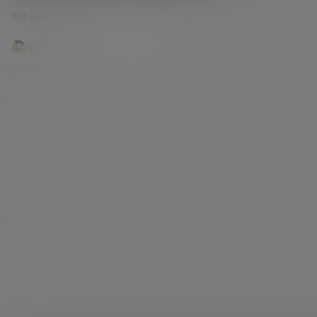
级版（可以套用CDN），Xray的gRPC协议
版本，作者提出了WebSocket 0-RTT & gRPC Tra
搭建！
优化加速
55.7k
0
nsport。 对于 WebSocket 0-RTT，就是在原有
Websocket 协议上更进一步的优化以及提升，我
们在服务端配置不变的情况下，客户端仅做小小修
V2raySSR综合网
21年6月26日
改，就可体验新特性带来的速度提升。也就是在客
户端的 Websocket 路径后面增加一串字符串而
已…