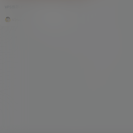
推荐！
商家，虽然注册公司位于新加坡，但主机服务器产
VPS推荐-评测
79.6k
0
品主要托管在美国机房。 Hosteons主要提供域名
注册、虚拟主机、VPS以及独立服务器等产品业
务，由于廉价的租用价格，加上经常搞各种促销活
V2raySSR综合网
19年12月28日
动，因而在国内也备受关注。 Hosteons机房主要
位于洛杉矶和纽约，其中VPS主机采用SSD KVM和
OpenVZ 7构架，整体性能配置属于中等水平，下
面一…