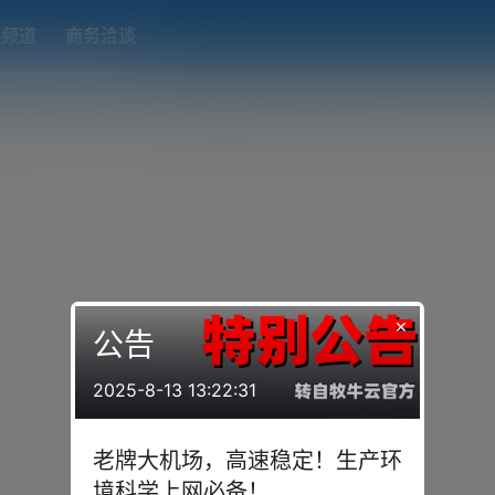
题频道
商务洽谈
端下载
OpenWRT（软路由）固件合集
在线订阅转换
搬瓦工
×
公告
2025-8-13 13:22:31
老牌大机场，高速稳定！生产环
境科学上网必备！