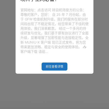
官网地址：点击访问 转自机场官方的公告：
尊敬的客户，您好： 自 25 年 7 月份起，由
于 GFW 检查机制升级，我们的服务在部分时
间段出现了不稳定情况，给您带来了不佳的使
用体验，我们深表歉意。 经过一个多月的持
续研发与优化，我们基于原有协议进行了全面
升级，显著增强了加密性能与连接稳定性。全
新 MUNIU-X 客户端 现已正式发布，将为您
带来更加流畅、稳定与安全的使用体验。 📥
客户端下载 请前…
前往查看详情