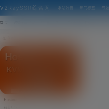
V2RaySSR综合网
本站公告
热门标签
专
首 页
VPS推荐-评测
热门协议搭建
各类脚本及教程
客户
Hosteons VPS评测，Hosteons优惠码，
Hosteons VPS到底怎么样？无限流量VPS
前言 Hosteons成立于2018年，是一家新兴的IDC