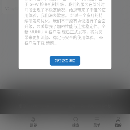
劣的网络环境进行优化加速。 Hy
于 GFW 检查机制升级，我们的服务在部分时
steria 介绍 官方介绍： Hysteria
V2raySSR综合网
22年6月18日
间段出现了不稳定情况，给您带来了不佳的使
是一个功能丰富的，专为恶劣网
用体验，我们深表歉意。 经过一个多月的持
络环境进行优化的网络工具（双
续研发与优化，我们基于原有协议进行了全面
边加速），比如卫星网络、拥挤
升级，显著增强了加密性能与连接稳定性。全
的公共 Wi-Fi、在中国连接国外
新 MUNIU-X 客户端 现已正式发布，将为您
服务器等。 基于修改版的 QUIC
带来更加流畅、稳定与安全的使用体验。 📥
协议。目前有以下模式：（仍在
客户端下载 请前…
增加中）…
前往查看详情
Copyright © 2026
V2RaySSR综合网
|
网站地图
|
商务洽谈
|
您的 IP :
216.73.216.10 - US ， 查询 11 次，耗时 0.6842 秒
顶部
搜索
菜单
我的