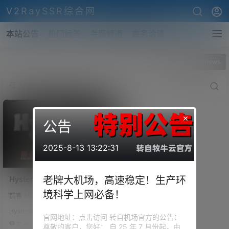
V2RaySSR综合网
本站公告
热门标签
专题频道
商务洽谈
全部标签
Hysteria windows
×
公告
2025-8-13 13:22:31
Hysteria 协议！歇斯底里加
老牌大机场，高速稳定！生产环
速协议，是否能够拯救线路
境科学上网必备！
前言 Hysteria 这个协议相信在座
拉胯的 VPS！降低延迟、提
的老鸟们并不陌生了，它从2020
升线路质量！
Hysteria搭建
年到现在也有差不多两年的时间
官网地址：点击访问 转自机场官方的公告：
了，据官方介绍，它可以针对恶
72.4k
0
尊敬的客户，您好： 自 25 年 7 月份起，由