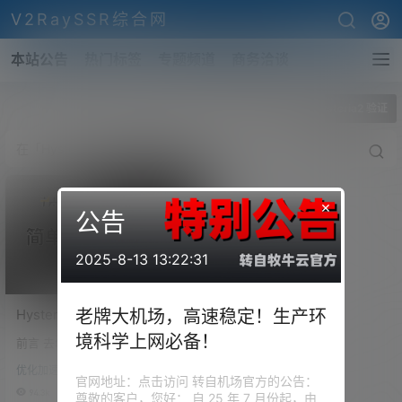
V2RaySSR综合网
本站公告
热门标签
专题频道
商务洽谈
全部标签
Hysteria2 验证
×
公告
2025-8-13 13:22:31
Hysteria2节点搭建，抢占宽
老牌大机场，高速稳定！生产环
带，垃圾线路的救星！大幅
境科学上网必备！
前言 去年9月2日，歇斯底里推出
提升稳定性！第二代歇斯底
了 APP / V2.0.0，表示 Hysteria
里Windows/iOS/安
优化加速
协议，正式进入了 2.0 时代。 2.
官网地址：点击访问 转自机场官方的公告：
卓/MacOS/Openwrt全平台
0版本，大幅提升了其性能和稳定
94.3k
0
尊敬的客户，您好： 自 25 年 7 月份起，由