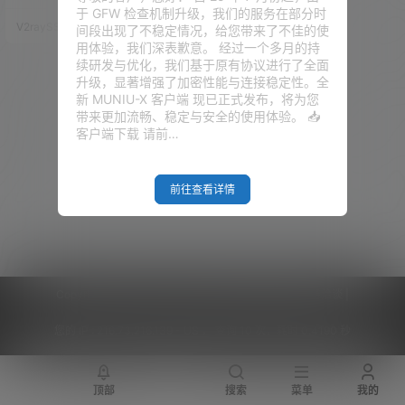
教程！
性，而且支持反代伪装，这就进
于 GFW 检查机制升级，我们的服务在部分时
一步的增加了抗审查的能力。 因
V2raySSR综合网
24年1月20日
间段出现了不稳定情况，给您带来了不佳的使
为是刚发布出来，各项运行也不
用体验，我们深表歉意。 经过一个多月的持
是特别稳定，匹配的 APP 也是在
续研发与优化，我们基于原有协议进行了全面
极少数，所以使用的人群也并不
升级，显著增强了加密性能与连接稳定性。全
算太大。 那，截止到目前，已经
新 MUNIU-X 客户端 现已正式发布，将为您
过去了差不多四个月了，Hysteri
带来更加流畅、稳定与安全的使用体验。 📥
a 2 也已经是更新到了 V2.…
客户端下载 请前…
前往查看详情
Copyright © 2026
V2RaySSR综合网
|
网站地图
|
商务洽谈
|
您的 IP :
216.73.216.139 - US ， 查询 10 次，耗时 0.4190 秒
顶部
搜索
菜单
我的