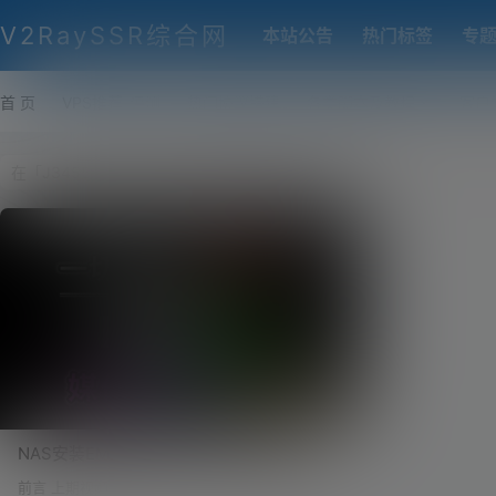
V2RaySSR综合网
本站公告
热门标签
专
首 页
VPS推荐-评测
热门协议搭建
各类脚本及教程
客户
NAS安装EMBY媒体中心，实现J3455硬件
解码播放，有效降低NAS CPU占用！Emby
前言 上期视频（点击观看）我们讲到了如何在J34