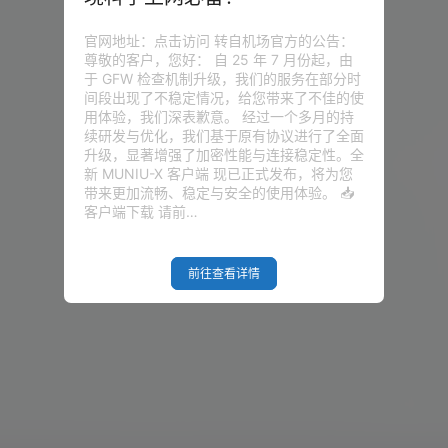
官网地址：点击访问 转自机场官方的公告：
尊敬的客户，您好： 自 25 年 7 月份起，由
于 GFW 检查机制升级，我们的服务在部分时
间段出现了不稳定情况，给您带来了不佳的使
用体验，我们深表歉意。 经过一个多月的持
续研发与优化，我们基于原有协议进行了全面
升级，显著增强了加密性能与连接稳定性。全
新 MUNIU-X 客户端 现已正式发布，将为您
带来更加流畅、稳定与安全的使用体验。 📥
客户端下载 请前…
前往查看详情