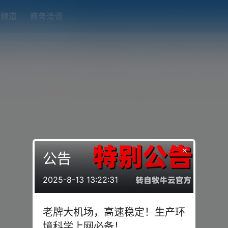
题频道
商务洽谈
端下载
OpenWRT（软路由）固件合集
在线订阅转换
搬瓦工
×
公告
2025-8-13 13:22:31
老牌大机场，高速稳定！生产环
境科学上网必备！