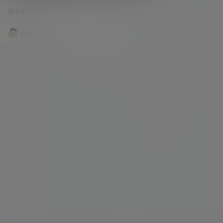
for AndroidTV 1.7.92g 破解版
55上面安装NAS系统，并漂白，而且开启了硬件解
技术教程
25.4k
0
码功能。这期视频我们继续，搭建EMBY媒体中
心，实现我们本地视频和其他电影的集中管理。 建
立媒体库的时候支持用户权限（特定的用户只能看
V2raySSR综合网
20年6月15日
到特定的片源，其他绝对看不到），这个就是作者
最喜欢的一项功能了。 本期视频教程：点击播放
准备工作 1、NAS一台 2、EMBY高级会员KEY一
个（可选） 3、电影、媒体…