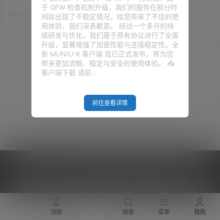
(iPhone / iPad) 客户端有 Shado
于 GFW 检查机制升级，我们的服务在部分时
wrocket、Kitsunebi 和 Quantu
V2raySSR综合网
18年12月23日
间段出现了不稳定情况，给您带来了不佳的使
mult 三种，目前国区 App Store
用体验，我们深表歉意。 经过一个多月的持
的 iOS 客户端都下架了，所以你
续研发与优化，我们基于原有协议进行了全面
如果需要下载 V2Ray iOS (iPhon
升级，显著增强了加密性能与连接稳定性。全
e / iPad) 客户…
新 MUNIU-X 客户端 现已正式发布，将为您
带来更加流畅、稳定与安全的使用体验。 📥
客户端下载 请前…
前往查看详情
Copyright © 2026
V2RaySSR综合网
|
网站地图
|
商务洽谈
|
您的 IP :
216.73.217.22 - US ， 查询 11 次，耗时 0.4137 秒
顶部
搜索
菜单
我的