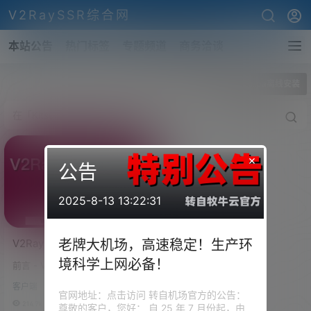
V2RaySSR综合网
本站公告
热门标签
专题频道
商务洽谈
全部标签
Kitsunebi.ipa离线安装
×
公告
2025-8-13 13:22:31
V2Ray iOS (iPhone / iPad)
老牌大机场，高速稳定！生产环
客户端下载，
境科学上网必备！
前言 - V2Ray iOS客户端介绍 其
Shadowrocket、
实对于IOS的v2ray客户端，我觉
Kitsunebi、Quantumult下
客户端
得是最好用的。比安卓的一些客
官网地址：点击访问 转自机场官方的公告：
载
户端要稳定，方便。 V2Ray iOS
214.7k
0
尊敬的客户，您好： 自 25 年 7 月份起，由