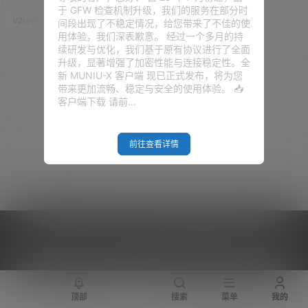
进行了网络叠加。但是这里有一
于 GFW 检查机制升级，我们的服务在部分时
个问题。就是我们爱快的DNS设
V2raySSR综合网
20年5月20日
间段出现了不稳定情况，给您带来了不佳的使
置里面，我们到底是应该填电信
用体验，我们深表歉意。 经过一个多月的持
的DNS，还是应该填联通的DN
续研发与优化，我们基于原有协议进行了全面
S？所以我们需要搭建一个DNS服
升级，显著增强了加密性能与连接稳定性。全
务器，使得电信和联通都能够通
新 MUNIU-X 客户端 现已正式发布，将为您
过最快的DNS解析，并达到网页
带来更加流畅、稳定与安全的使用体验。 📥
秒开的效果。这期视频还是基于
客户端下载 请前…
我们的PVE系统，我们还是去电
脑上面去操作。…
前往查看详情
Copyright © 2026
V2RaySSR综合网
|
网站地图
|
商务洽谈
|
您的 IP :
216.73.217.135 - US ， 查询 13 次，耗时 0.4188 秒
顶部
搜索
菜单
我的