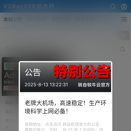
V2RaySSR综合网
本站公告
热门标签
专题频道
商务洽谈
全部标签
LXC
×
公告
2025-8-13 13:22:31
AdGuardHome – DNS服务
老牌大机场，高速稳定！生产环
器的安装以及设置。去广
境科学上网必备！
前言 上期视频我们组装了一台虚
告、开源、防污染的DNS服
拟机，然后上面安装了PVE，并
务器教程，让你的网页秒
技术教程
虚拟了爱快，通过简单的流控，
官网地址：点击访问 转自机场官方的公告：
开。
使我们的300M电信和500M联通
79.4k
0
尊敬的客户，您好： 自 25 年 7 月份起，由