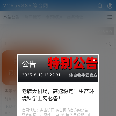
V2RaySSR综合网
本站公告
热门标签
专题频道
商务洽谈
全部标签
MacOS好用吗
×
公告
2025-8-13 13:22:31
黑苹果很难吗？记录作者一
老牌大机场，高速稳定！生产环
次安装黑苹果的过程！4小时
境科学上网必备！
前言 作者仔卧室的一台电脑坏
的录制，浓缩10分钟的精
了，就想重新配一台电脑，要求
华。
技术教程
不高。因为卧室的电脑主要用来
官网地址：点击访问 转自机场官方的公告：
看电影、上网以及运行各种社交
7.9k
0
尊敬的客户，您好： 自 25 年 7 月份起，由