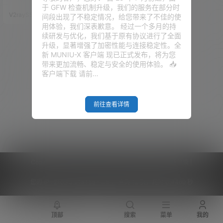
Trojan及VLESS。
是最近才出来的，其实非也。Nai
于 GFW 检查机制升级，我们的服务在部分时
veproxy从2019年年末初出江
V2raySSR综合网
20年9月23日
间段出现了不稳定情况，给您带来了不佳的使
湖，到现在也差不多经过10个月
用体验，我们深表歉意。 经过一个多月的持
的发展了，只是在爆出V2RAY-V
续研发与优化，我们基于原有协议进行了全面
MESS的漏洞新闻之后，Naivepr
升级，显著增强了加密性能与连接稳定性。全
oxy才进入了更多人的眼球，并迅
新 MUNIU-X 客户端 现已正式发布，将为您
速蔓延。 其实作者的开发思路很
带来更加流畅、稳定与安全的使用体验。 📥
清晰，因为我们使用科学上网协
客户端下载 请前…
议的混淆、加密的…
前往查看详情
Copyright © 2026
V2RaySSR综合网
|
网站地图
|
商务洽谈
|
您的 IP :
216.73.216.156 - US ， 查询 12 次，耗时 0.4469 秒
顶部
搜索
菜单
我的