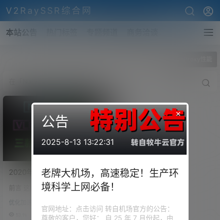
V2RaySSR综合网
本站公告
热门标签
专题频道
商务洽谈
全部标签
NaiveProxy性能
×
公告
2025-8-13 13:22:31
2020年三大流行科学上网协
老牌大机场，高速稳定！生产环
议
境科学上网必备！
前言 这段时间，有一个单词不断
VLESS/Trojan/NaiveProxy
的出现在我们的视野之中。热度
谁更强！NaiveProxy协议一
优化加速
也是挺高的。这个就是Naivepro
官网地址：点击访问 转自机场官方的公告：
键搭建，NaiveProxy对‎比
xy，有很多小伙伴认为这个代理
53.9k
0
尊敬的客户，您好： 自 25 年 7 月份起，由