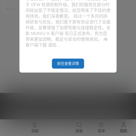
们的数据提供一个中转服务，一
于 GFW 检查机制升级，我们的服务在部分时
般来说，商家会给我们几个特定
V2raySSR综合网
21年8月15日
间段出现了不稳定情况，给您带来了不佳的使
的端口，供我们进行使用。 因为
用体验，我们深表歉意。 经过一个多月的持
是多人共享，所以，很多中转机
续研发与优化，我们基于原有协议进行了全面
的商家都限制了我们端口的使用
升级，显著增强了加密性能与连接稳定性。全
数量。 那就就目前来说，一台强
新 MUNIU-X 客户端 现已正式发布，将为您
悍的中转机也是炙手可热的。线
带来更加流畅、稳定与安全的使用体验。 📥
路平平无奇，垃圾的要死的VP
客户端下载 请前…
S，经过中转机的中转，说不定速
度瞬间就起飞了。 听到…
前往查看详情
Copyright © 2026
V2RaySSR综合网
|
网站地图
|
商务洽谈
|
您的 IP :
216.73.217.103 - US ， 查询 12 次，耗时 0.4200 秒
顶部
搜索
菜单
我的