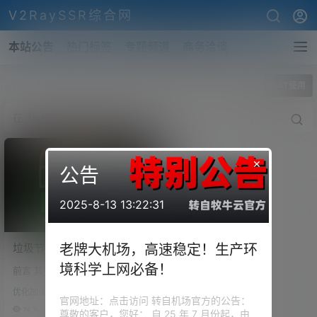
V2RaySSR综合网
本站公告
热门标签
专题频道
商务洽谈
全部标签
NAT使用
×
公告
2025-8-13 13:22:31
垃圾节点原地起飞！隧道中
老牌大机场，高速稳定！生产环
转加密，落地解密对接中转
境科学上网必备！
前言 其实中转机我们不难理解，
机！实现数据加密中转解密
它就是在VPS的基础上，通过共
落地，隧道中转保姆级教
优化加速
享IP、端口映射的方式与外界进
官网地址：点击访问 转自机场官方的公告：
程！
行通讯的一台服务器。 可以为我
74.7k
0
尊敬的客户，您好： 自 25 年 7 月份起，由