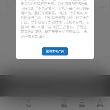
台VPS通用！
（奈飞）、HuLu（葫芦）、HBO
了。前提是这个DNS支持NetFlix
于 GFW 检查机制升级，我们的服务在部分时
等主流流媒体的播放，现在看
的播放。 当然，你若是有VPS可
V2raySSR综合网
20年4月14日
V2raySSR综合网
20年1月5日
间段出现了不稳定情况，给您带来了不佳的使
来，似乎有更好的方法可以实现
以观看NetFlix，可以在这个VPS
用体验，我们深表歉意。 经过一个多月的持
这些流媒体网站的流量分流及解
上面搭建DNS服务用来解锁其他
续研发与优化，我们基于原有协议进行了全面
锁！ 今天以Trojan服务为例，来
的VPS的NetFlix服务。那这个我
升级，显著增强了加密性能与连接稳定性。全
详细为大家讲解一下如何解锁视
们今天就不说了，今天说的前提
新 MUNIU-X 客户端 现已正式发布，将为您
讯网站的播放！ 本教程适用全平
是，你没有VPS可以观看NetFli
带来更加流畅、稳定与安全的使用体验。 📥
台的VPS、各种方式搭建的代理
x。 若你是看不懂，请观看视
客户端下载 请前…
（SS\SSR\…
频：点击…
前往查看详情
Copyright © 2026
V2RaySSR综合网
|
网站地图
|
商务洽谈
|
您的 IP :
216.73.217.17 - US ， 查询 12 次，耗时 0.4259 秒
顶部
搜索
菜单
我的