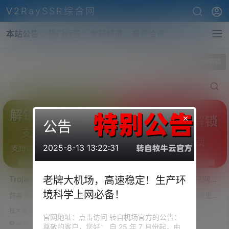
V2RaySSR综合网
本站公告
热门标签
专题频道
商务洽谈
全部标签
NetFlix视频解锁
×
公告
2025-8-13 13:22:31
Trojan解锁奈飞
解锁NetFlix，VPS视讯网站
老牌大机场，高速稳定！生产环
（NetFlix）、葫芦
解锁教程，解锁你VPS的奈
境科学上网必备！
前言 如何解锁奈飞、奈非、NetF
前言 最近很多小伙伴们在群里问
（HuLu）、HBO等流媒体视
飞服务（NetFlix），VPS怎
lix、葫芦、HuLu、HBO等视频的
波仔，购买的VPS不能观看NetFl
讯网站！实现DNS分流！
么观看奈飞（NetFlix）
技术教程
技术教程
播放？ 作者在1月5日的博客中详
ix，问有没有什么办法。办法当
官网地址：点击访问 转自机场官方的公告：
VPS解锁流媒体网站！全平
细描述了V2RAY怎么解锁NetFlix
然是有。更改你的DNS就可以
43.8k
0
45.6k
0
尊敬的客户，您好： 自 25 年 7 月份起，由