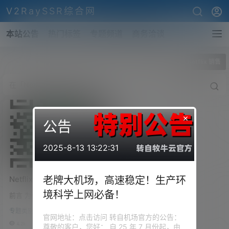
V2RaySSR综合网
本站公告
热门标签
专题频道
商务洽谈
全部标签
Netflix 销售
×
公告
2025-8-13 13:22:31
Netflix 观看指南！Netflix 账
老牌大机场，高速稳定！生产环
号合租！奈飞共享账号发车/
境科学上网必备！
前言 为什么你的机场能够观看 Y
销售/合租/购买（信誉保证质
oTube，但是却不能解锁观看 Ne
量）
专题类别
tflix？因为并不是防火长城封杀
官网地址：点击访问 转自机场官方的公告：
了 Netflix，而是因为 Netflix 屏
4.2k
0
尊敬的客户，您好： 自 25 年 7 月份起，由