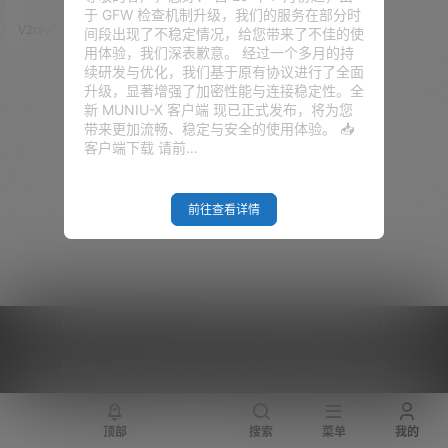
蔽了中国大陆的IP，目前也只有
于 GFW 检查机制升级，我们的服务在部分时
中国大陆、朝鲜、克里米亚、叙
V2raySSR综合网
20年7月8日
间段出现了不稳定情况，给您带来了不佳的使
利亚这几个地区没有开放了。 Ne
用体验，我们深表歉意。 经过一个多月的持
tflix 观看步骤 以下是在中国观看
续研发与优化，我们基于原有协议进行了全面
Netflix 的步骤，后文会有详细介
升级，显著增强了加密性能与连接稳定性。全
绍： 注册 Netflix 账号，也可以
新 MUNIU-X 客户端 现已正式发布，将为您
购买国内的合租账号，但要注意
带来更加流畅、稳定与安全的使用体验。 📥
避坑 1、购买…
客户端下载 请前…
前往查看详情
Copyright © 2026
V2RaySSR综合网
|
网站地图
|
商务洽谈
|
您的 IP :
216.73.217.101 - US ， 查询 13 次，耗时 0.4145 秒
顶部
搜索
菜单
我的