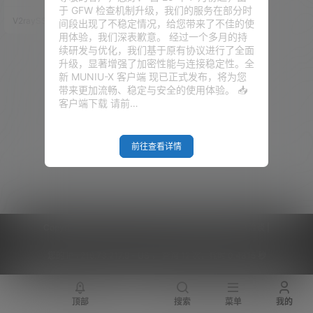
错误，或是 DNS 验证超时。 然
于 GFW 检查机制升级，我们的服务在部分时
而，我们上期视频集中讲到了 SS
V2raySSR综合网
21年5月8日
间段出现了不稳定情况，给您带来了不佳的使
L 证书申请的几种方法，大家若
用体验，我们深表歉意。 经过一个多月的持
是感兴趣，可以去看看：视频教
续研发与优化，我们基于原有协议进行了全面
程 或是 文章教程 看到很多留言
升级，显著增强了加密性能与连接稳定性。全
说希望有宝塔面板的集成方式，
新 MUNIU-X 客户端 现已正式发布，将为您
其实，这个和前面的 Xray + 宝塔
带来更加流畅、稳定与安全的使用体验。 📥
面板 是一模一样的，只是由于 V
客户端下载 请前…
2-UI 面板的 fa…
前往查看详情
Copyright © 2026
V2RaySSR综合网
|
网站地图
|
商务洽谈
|
您的 IP :
216.73.217.9 - US ， 查询 12 次，耗时 0.4315 秒
顶部
搜索
菜单
我的