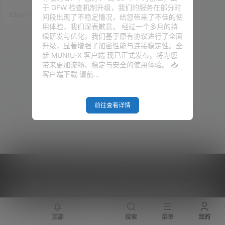
以，我就尝试着用NGINX的负载
于 GFW 检查机制升级，我们的服务在部分时
均衡，在内网把这两台机器做了
V2raySSR综合网
21年6月5日
间段出现了不稳定情况，给您带来了不佳的使
均衡，权重分别是50，50，最后
用体验，我们深表歉意。 经过一个多月的持
测试跑下来，无论是多线程还是
续研发与优化，我们基于原有协议进行了全面
单线程，居然和单台VPS都没有
升级，显著增强了加密性能与连接稳定性。全
太大的区别。所以，我想到应该
新 MUNIU-X 客户端 现已正式发布，将为您
是前端VPS的带宽不够，因为这
带来更加流畅、稳定与安全的使用体验。 📥
两台VPS的出口带宽都是0.48
客户端下载 请前…
G。 既然估计是带宽的问题，
那，我还有一…
前往查看详情
Copyright © 2026
V2RaySSR综合网
|
网站地图
|
商务洽谈
|
您的 IP :
216.73.216.198 - US ， 查询 13 次，耗时 0.4413 秒
顶部
搜索
菜单
我的