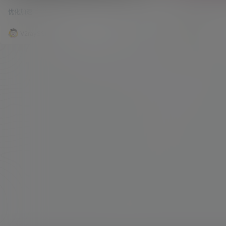
Plus、OpenC
的时候发现一个帖子，谈到了各种软路由的跑分情
Generic x86/
Nikki、Full
优化加速
40.6k
1
优化加速
况。 本身对于这样的帖子经常作者也是就跳过了，
SNAPSHOT 内核
NeKoBox等
因为原先用自己的J3455软路由也是跑过，但自从
12:12:29 包含
组装了在用的这台虚拟机并虚拟了OpenWRT之
R-Plus、Open
V2raySSR综合网
20年9月7日
V2raySSR
后，也是没有跑过分，所以就按照原先的代码，跑
i、FullCombo
了一次分，不跑还好，一跑吓一跳，N1盒子的跑分
都比我这台虚拟的OpenWRT要高。 这就让我大跌
眼镜了。理论上来讲，不应该是…