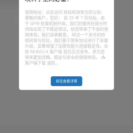
lash、PassWall2、Bypass、
64 平台: x86/64 版本: 分支: 24.10-
Combo、Shark!、luci-xray、
282.3k
0
: 6.6.89 编译时间：2025-5-17
官网地址：点击访问 转自机场官方的公告：
软件： PassWall、HomeProxy、SS
尊敬的客户，您好： 自 25 年 7 月份起，由
Clash、PassWall2、Bypass、Nikk
综合网
19年10月15日
于 GFW 检查机制升级，我们的服务在部分时
、Shark!、lu…
间段出现了不稳定情况，给您带来了不佳的使
用体验，我们深表歉意。 经过一个多月的持
续研发与优化，我们基于原有协议进行了全面
升级，显著增强了加密性能与连接稳定性。全
新 MUNIU-X 客户端 现已正式发布，将为您
带来更加流畅、稳定与安全的使用体验。 📥
客户端下载 请前…
前往查看详情