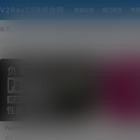
V2RaySSR综合网
本站公告
热门标签
专
首 页
VPS推荐-评测
热门协议搭建
各类脚本及教程
客户
PassWall的负载均衡怎么设置？HAProxy负
OpenWR
载均衡！软路由这样做性能提升30倍！
含软件：PassW
前言 软路由性能提升30倍的来由 昨天在浏览恩山
OpenWRT X