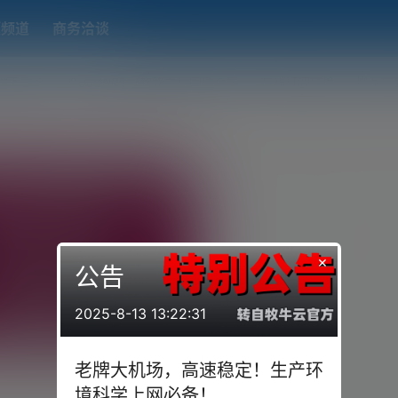
题频道
商务洽谈
端下载
OpenWRT（软路由）固件合集
在线订阅转换
搬瓦工
×
公告
2025-8-13 13:22:31
T固件下载合集，长期更新中。包
老牌大机场，高速稳定！生产环
all、HomeProxy、SSR-
68-64最新编译固件 固件信息 型号:
境科学上网必备！