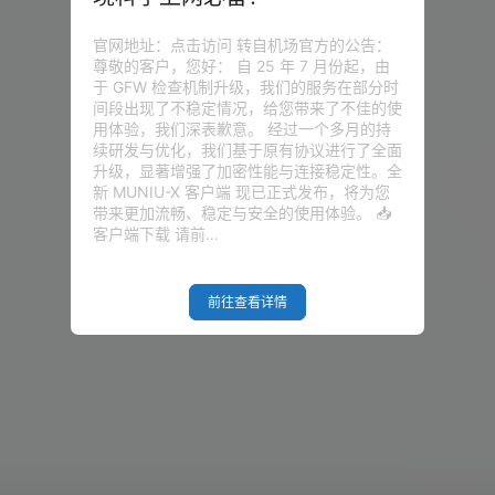
官网地址：点击访问 转自机场官方的公告：
尊敬的客户，您好： 自 25 年 7 月份起，由
于 GFW 检查机制升级，我们的服务在部分时
间段出现了不稳定情况，给您带来了不佳的使
用体验，我们深表歉意。 经过一个多月的持
续研发与优化，我们基于原有协议进行了全面
升级，显著增强了加密性能与连接稳定性。全
新 MUNIU-X 客户端 现已正式发布，将为您
带来更加流畅、稳定与安全的使用体验。 📥
客户端下载 请前…
前往查看详情