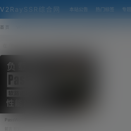
V2RaySSR综合网
本站公告
热门标签
专
首 页
VPS推荐-评测
热门协议搭建
各类脚本及教程
客户
PassWall的负载均衡怎么设置？HAProxy负
载均衡！软路由这样做性能提升30倍！
前言 软路由性能提升30倍的来由 昨天在浏览恩山