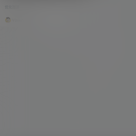
的时候发现一个帖子，谈到了各种软路由的跑分情
优化加速
40.6k
1
况。 本身对于这样的帖子经常作者也是就跳过了，
因为原先用自己的J3455软路由也是跑过，但自从
组装了在用的这台虚拟机并虚拟了OpenWRT之
V2raySSR综合网
20年9月7日
后，也是没有跑过分，所以就按照原先的代码，跑
了一次分，不跑还好，一跑吓一跳，N1盒子的跑分
都比我这台虚拟的OpenWRT要高。 这就让我大跌
眼镜了。理论上来讲，不应该是…