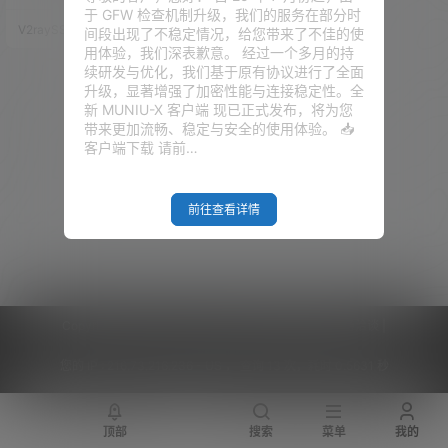
不得不重新发布新的消息或是链
于 GFW 检查机制升级，我们的服务在部分时
接让大家知晓！ 当然有很多短网
V2raySSR综合网
19年12月22日
间段出现了不稳定情况，给您带来了不佳的使
址也支持后台数据修改，但基本
用体验，我们深表歉意。 经过一个多月的持
上都是VIP的功能，而且隐私性也
续研发与优化，我们基于原有协议进行了全面
不强，数据都保存在别人那里。
升级，显著增强了加密性能与连接稳定性。全
所以波仔需要一个属于自己的短
新 MUNIU-X 客户端 现已正式发布，将为您
网址程序。果断的申请了一个域
带来更加流畅、稳定与安全的使用体验。 📥
名goii.cc，专门用于波仔专属的
客户端下载 请前…
短网址。（PS：CC域名一年才2
8元，而且很…
前往查看详情
Copyright © 2026
V2RaySSR综合网
|
网站地图
|
商务洽谈
|
您的 IP :
216.73.216.236 - US ， 查询 13 次，耗时 0.5631 秒
顶部
搜索
菜单
我的