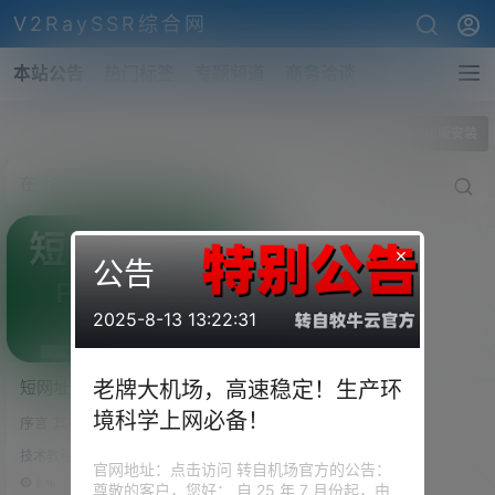
V2RaySSR综合网
本站公告
热门标签
专题频道
商务洽谈
全部标签
Polr汉化版安装
×
公告
2025-8-13 13:22:31
短网址搭建，网址缩短程序
老牌大机场，高速稳定！生产环
Polr搭建教程-宝塔面板，史
境科学上网必备！
序言 其实网址缩短的网站遍地都
上最详细！Polr汉化版源码
是。但大多数都不支持后台短网
技术教程
址链接数据的修改。 当你活动地
官网地址：点击访问 转自机场官方的公告：
址或是活动链接更改了以后，你
8.1k
0
尊敬的客户，您好： 自 25 年 7 月份起，由