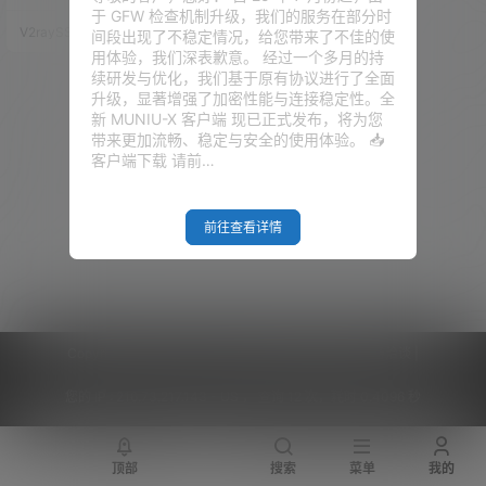
Trojan及VLESS。
是最近才出来的，其实非也。Nai
于 GFW 检查机制升级，我们的服务在部分时
veproxy从2019年年末初出江
V2raySSR综合网
20年9月23日
间段出现了不稳定情况，给您带来了不佳的使
湖，到现在也差不多经过10个月
用体验，我们深表歉意。 经过一个多月的持
的发展了，只是在爆出V2RAY-V
续研发与优化，我们基于原有协议进行了全面
MESS的漏洞新闻之后，Naivepr
升级，显著增强了加密性能与连接稳定性。全
oxy才进入了更多人的眼球，并迅
新 MUNIU-X 客户端 现已正式发布，将为您
速蔓延。 其实作者的开发思路很
带来更加流畅、稳定与安全的使用体验。 📥
清晰，因为我们使用科学上网协
客户端下载 请前…
议的混淆、加密的…
前往查看详情
Copyright © 2026
V2RaySSR综合网
|
网站地图
|
商务洽谈
|
您的 IP :
216.73.217.143 - US ， 查询 12 次，耗时 0.4096 秒
顶部
搜索
菜单
我的