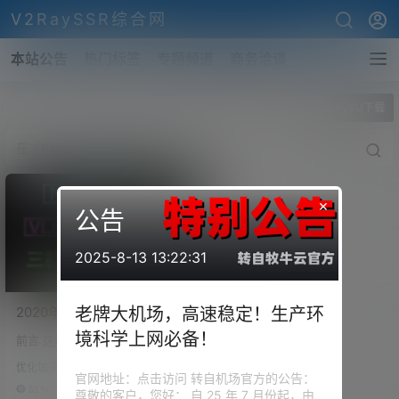
V2RaySSR综合网
本站公告
热门标签
专题频道
商务洽谈
全部标签
ProxySU下载
×
公告
2025-8-13 13:22:31
2020年三大流行科学上网协
老牌大机场，高速稳定！生产环
议
境科学上网必备！
前言 这段时间，有一个单词不断
VLESS/Trojan/NaiveProxy
的出现在我们的视野之中。热度
谁更强！NaiveProxy协议一
优化加速
也是挺高的。这个就是Naivepro
官网地址：点击访问 转自机场官方的公告：
键搭建，NaiveProxy对‎比
xy，有很多小伙伴认为这个代理
53.9k
0
尊敬的客户，您好： 自 25 年 7 月份起，由