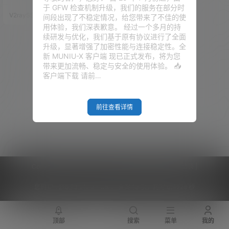
理功能的完全可写的文件系统。
于 GFW 检查机制升级，我们的服务在部分时
这使您可以不使用供应商提供的
V2raySSR综合网
20年5月27日
间段出现了不稳定情况，给您带来了不佳的使
应用程序选择和配置，而是通过
用体验，我们深表歉意。 经过一个多月的持
使用软件包来定制设备以适应任
续研发与优化，我们基于原有协议进行了全面
何应用程序。对于开发人员来
升级，显著增强了加密性能与连接稳定性。全
说，OpenWrt是一个无需围绕它
新 MUNIU-X 客户端 现已正式发布，将为您
构建完整固件就能开发应用程序
带来更加流畅、稳定与安全的使用体验。 📥
的框架; 对于普通用户来说，这意
客户端下载 请前…
味着拥有了完全定制的能力，能
以意想不…
前往查看详情
Copyright © 2026
V2RaySSR综合网
|
网站地图
|
商务洽谈
|
您的 IP :
216.73.217.9 - US ， 查询 10 次，耗时 0.4228 秒
顶部
搜索
菜单
我的