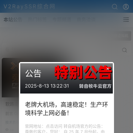
V2RaySSR综合网
本站公告
热门标签
专题频道
商务洽谈
全部标签
PVE创建虚拟机
×
公告
2025-8-13 13:22:31
软路由：PVE虚拟机安装
老牌大机场，高速稳定！生产环
OpenWRT，直通PCI网口，
境科学上网必备！
前言 OpenWrt项目是一个针对嵌
作为全设备全平台的科学上
入式设备的Linux操作系统。Ope
网旁路由！AdGuard home
技术教程
nWrt不是一个单一且不可更改的
官网地址：点击访问 转自机场官方的公告：
没用？
固件，而是提供了具有软件包管
24k
0
尊敬的客户，您好： 自 25 年 7 月份起，由