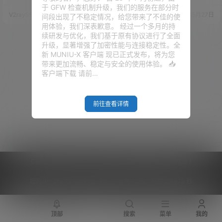
程！
由，负责网络拨号、宽带叠加、
理功能的完全可写的文件系统。
于 GFW 检查机制升级，我们的服务在部分时
动态域名、和 DHCP 服务器等一
这使您可以不使用供应商提供的
V2raySSR综合网
24年4月27日
V2raySSR综合网
20年5月27日
间段出现了不稳定情况，给您带来了不佳的使
些功能。 OpenWrt 作为旁路
应用程序选择和配置，而是通过
用体验，我们深表歉意。 经过一个多月的持
由，负责特殊网络需求的一些处
使用软件包来定制设备以适应任
续研发与优化，我们基于原有协议进行了全面
理，Debian 共享 PVE 的核显，
何应用程序。对于开发人员来
升级，显著增强了加密性能与连接稳定性。全
安装 Emby，作为家里的影音服
说，OpenWrt是一个无需围绕它
新 MUNIU-X 客户端 现已正式发布，将为您
务器。CentOS 用来测试一些脚
构建完整固件就能开发应用程序
带来更加流畅、稳定与安全的使用体验。 📥
本。 Window…
的框架; 对于普通用户来说，这意
客户端下载 请前…
味着拥有了完全定制的能力，能
以意想不…
前往查看详情
Copyright © 2026
V2RaySSR综合网
|
网站地图
|
商务洽谈
|
您的 IP :
216.73.216.180 - US ， 查询 12 次，耗时 0.4478 秒
顶部
搜索
菜单
我的