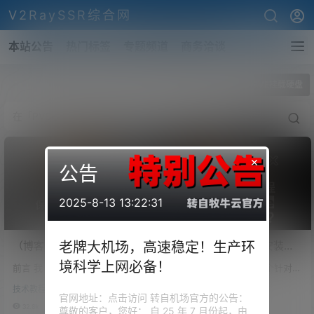
V2RaySSR综合网
本站公告
热门标签
专题频道
商务洽谈
全部标签
PVE挂载硬盘
×
公告
2025-8-13 13:22:31
（博客开放注册）史上最
软路由：PVE虚拟机安装
老牌大机场，高速稳定！生产环
全，PVE平台SR-IOV虚拟化
OpenWRT，直通PCI网口，
境科学上网必备！
前言 我 PVE 上面常驻的一些虚
前言 OpenWrt项目是一个针对嵌
核显复用！PVE安装iKuai、
作为全设备全平台的科学上
拟机包括：iKuai、OpenWrt、D
入式设备的Linux操作系统。Ope
OpenWrt、Windows11、
网旁路由！AdGuard home
技术教程
技术教程
ebian、CentOS、Windows、群
nWrt不是一个单一且不可更改的
官网地址：点击访问 转自机场官方的公告：
Emby、黑群晖等保姆级教
没用？
晖等，首先iKuai作家里的为主路
固件，而是提供了具有软件包管
32.8k
2
24k
0
尊敬的客户，您好： 自 25 年 7 月份起，由