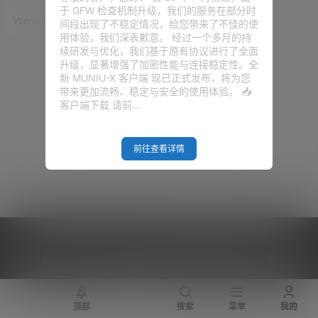
程！
由，负责网络拨号、宽带叠加、
于 GFW 检查机制升级，我们的服务在部分时
动态域名、和 DHCP 服务器等一
V2raySSR综合网
24年4月27日
间段出现了不稳定情况，给您带来了不佳的使
些功能。 OpenWrt 作为旁路
用体验，我们深表歉意。 经过一个多月的持
由，负责特殊网络需求的一些处
续研发与优化，我们基于原有协议进行了全面
理，Debian 共享 PVE 的核显，
升级，显著增强了加密性能与连接稳定性。全
安装 Emby，作为家里的影音服
新 MUNIU-X 客户端 现已正式发布，将为您
务器。CentOS 用来测试一些脚
带来更加流畅、稳定与安全的使用体验。 📥
本。 Window…
客户端下载 请前…
前往查看详情
Copyright © 2026
V2RaySSR综合网
|
网站地图
|
商务洽谈
|
您的 IP :
216.73.216.163 - US ， 查询 12 次，耗时 0.4264 秒
顶部
搜索
菜单
我的