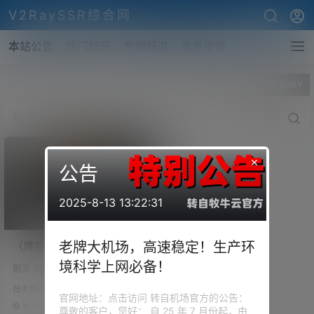
V2RaySSR综合网
本站公告
热门标签
专题频道
商务洽谈
全部标签
PVE 安装 EMBY
×
公告
2025-8-13 13:22:31
（博客开放注册）史上最
老牌大机场，高速稳定！生产环
全，PVE平台SR-IOV虚拟化
境科学上网必备！
前言 我 PVE 上面常驻的一些虚
核显复用！PVE安装iKuai、
拟机包括：iKuai、OpenWrt、D
OpenWrt、Windows11、
技术教程
ebian、CentOS、Windows、群
官网地址：点击访问 转自机场官方的公告：
Emby、黑群晖等保姆级教
晖等，首先iKuai作家里的为主路
32.8k
2
尊敬的客户，您好： 自 25 年 7 月份起，由