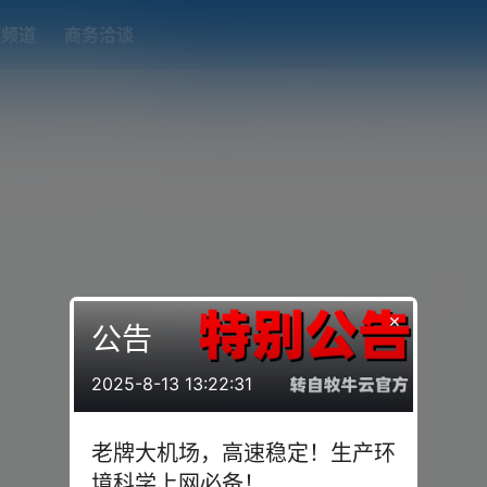
题频道
商务洽谈
端下载
OpenWRT（软路由）固件合集
在线订阅转换
搬瓦工
×
公告
2025-8-13 13:22:31
老牌大机场，高速稳定！生产环
境科学上网必备！