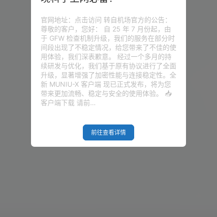
官网地址：点击访问 转自机场官方的公告：
尊敬的客户，您好： 自 25 年 7 月份起，由
于 GFW 检查机制升级，我们的服务在部分时
间段出现了不稳定情况，给您带来了不佳的使
用体验，我们深表歉意。 经过一个多月的持
续研发与优化，我们基于原有协议进行了全面
升级，显著增强了加密性能与连接稳定性。全
新 MUNIU-X 客户端 现已正式发布，将为您
带来更加流畅、稳定与安全的使用体验。 📥
客户端下载 请前…
前往查看详情