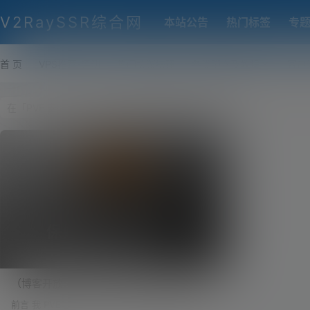
V2RaySSR综合网
本站公告
热门标签
专
首 页
VPS推荐-评测
热门协议搭建
各类脚本及教程
客户
（博客开放注册）史上最全，PVE平台SR-
IOV虚拟化核显复用！PVE安装iKuai、
前言 我 PVE 上面常驻的一些虚拟机包括：iKuai、