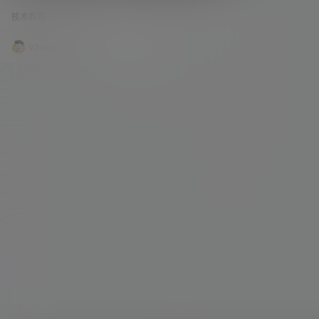
OpenWrt、Windows11、Emby、黑群晖等
OpenWrt、Debian、CentOS、Windows、群晖
保姆级教程！
技术教程
32.8k
2
等，首先iKuai作家里的为主路由，负责网络拨号、
宽带叠加、动态域名、和 DHCP 服务器等一些功
能。 OpenWrt 作为旁路由，负责特殊网络需求的
V2raySSR综合网
24年4月27日
一些处理，Debian 共享 PVE 的核显，安装 Emb
y，作为家里的影音服务器。CentOS 用来测试一
些脚本。 Window…