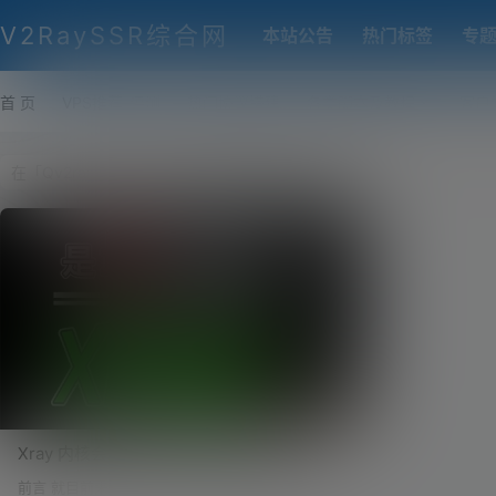
V2RaySSR综合网
本站公告
热门标签
专
首 页
VPS推荐-评测
热门协议搭建
各类脚本及教程
客户
Xray 内核会比 V2ray 更强吗？Xray 一键搭
建自动部署伪装网站，多合一智能化脚本！
前言 就目前来说，很多小伙伴对于搭建科学上网的