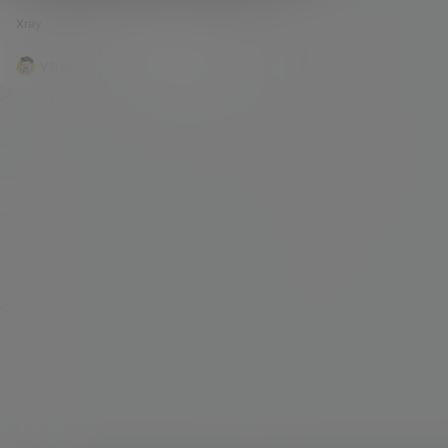
Xray 客户端以及软路由固件下载。
一些协议很是迷糊，现状也的确是这样。 因为各类
Xray
143.9k
2
大神的不断涌现，目前对于我们来说，可以选择的
搭建协议也是越来越多，各类软件的适配度也是越
来越高。 就比如最近正在流行的XRAY，也就迷糊
V2raySSR综合网
20年12月26日
了不少的人。那XRAY到底是个什么东西，很多人
也是不太清楚。只是晓得它是一种新的搭建方式。
我们也不追根溯源，老鸟们也都应该知道XRAY的
来由。 其实简单的来理解，V2RAY…