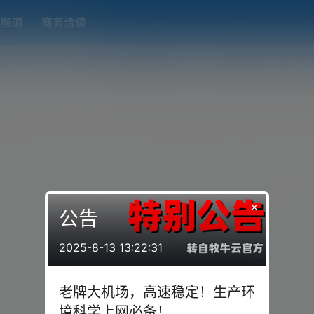
题频道
商务洽谈
端下载
OpenWRT（软路由）固件合集
在线订阅转换
搬瓦工
×
公告
2025-8-13 13:22:31
老牌大机场，高速稳定！生产环
境科学上网必备！