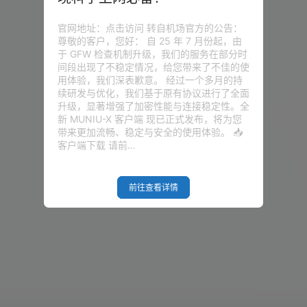
官网地址：点击访问 转自机场官方的公告：
尊敬的客户，您好： 自 25 年 7 月份起，由
于 GFW 检查机制升级，我们的服务在部分时
间段出现了不稳定情况，给您带来了不佳的使
用体验，我们深表歉意。 经过一个多月的持
续研发与优化，我们基于原有协议进行了全面
升级，显著增强了加密性能与连接稳定性。全
新 MUNIU-X 客户端 现已正式发布，将为您
带来更加流畅、稳定与安全的使用体验。 📥
客户端下载 请前…
前往查看详情