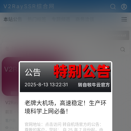
V2RaySSR综合网
本站公告
热门标签
专题频道
商务洽谈
全部标签
Shadowrocket
×
公告
2025-8-13 13:22:31
V2Ray iOS (iPhone / iPad)
老牌大机场，高速稳定！生产环
客户端下载，
境科学上网必备！
前言 - V2Ray iOS客户端介绍 其
Shadowrocket、
实对于IOS的v2ray客户端，我觉
Kitsunebi、Quantumult下
客户端
得是最好用的。比安卓的一些客
官网地址：点击访问 转自机场官方的公告：
载
户端要稳定，方便。 V2Ray iOS
214.7k
0
尊敬的客户，您好： 自 25 年 7 月份起，由