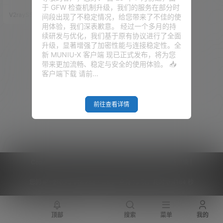
(iPhone / iPad) 客户端有 Shado
于 GFW 检查机制升级，我们的服务在部分时
wrocket、Kitsunebi 和 Quantu
V2raySSR综合网
18年12月23日
间段出现了不稳定情况，给您带来了不佳的使
mult 三种，目前国区 App Store
用体验，我们深表歉意。 经过一个多月的持
的 iOS 客户端都下架了，所以你
续研发与优化，我们基于原有协议进行了全面
如果需要下载 V2Ray iOS (iPhon
升级，显著增强了加密性能与连接稳定性。全
e / iPad) 客户…
新 MUNIU-X 客户端 现已正式发布，将为您
带来更加流畅、稳定与安全的使用体验。 📥
客户端下载 请前…
前往查看详情
Copyright © 2026
V2RaySSR综合网
|
网站地图
|
商务洽谈
|
您的 IP :
216.73.216.253 - US ， 查询 13 次，耗时 0.4184 秒
顶部
搜索
菜单
我的