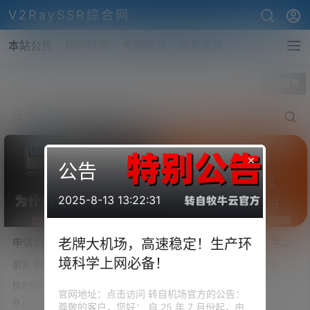
V2RaySSR综合网
本站公告
热门标签
专题频道
商务洽谈
全部标签
SSL证书
×
公告
2025-8-13 13:22:31
申请SSL证书保姆级教程，
Trojan手动安装教程！手动
老牌大机场，高速稳定！生产环
包括FreeSSL申请、Acme脚
申请SSL证书、手动搭建/配
境科学上网必备！
前言 我们不难发现，目前流行的
前言 群里很多人跟作者反应，一
本申请等方式。
置Trojan服务器！
协议都是走的 h2，所以，我们必
键安装Trojan脚本，申请SSL证书
技术教程
Trojan搭建
须要有一张 SSL 证书。 然而，很
老是报错，或是SSL证书根本申
官网地址：点击访问 转自机场官方的公告：
多小伙伴在申请证书的时候，遇
请不下来。这样就暴露了一些一
66.5k
0
95.8k
0
尊敬的客户，您好： 自 25 年 7 月份起，由