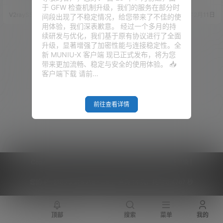
到了各种各样的问题。 今天，我
键安装脚本的缺点。今天作者给
于 GFW 检查机制升级，我们的服务在部分时
们就一起来看看，SSL 证书到底
大家详细的讲解一下，手动的Tro
V2raySSR综合网
21年4月24日
V2raySSR综合网
20年2月11日
间段出现了不稳定情况，给您带来了不佳的使
是怎么一回事。如果你不是很明
jan应该怎么配置，手动的SSL证
用体验，我们深表歉意。 经过一个多月的持
白我说的什么意思，请看下面的
书应该怎么申请。步骤比较多，
续研发与优化，我们基于原有协议进行了全面
视频。 准备工作 1、域名一个
请详细阅读。别跳过。 好的，我
升级，显著增强了加密性能与连接稳定性。全
（注册隐私域名，点击这里）
们开始！ 视频教程：点击观看 准
新 MUNIU-X 客户端 现已正式发布，将为您
2、托管域名到 Cloudflare （不
备工作 VPS一台，提前重置你钟
带来更加流畅、稳定与安全的使用体验。 📥
会点击这里） 3、后面 ACME 脚
爱的系统！（CentOS/Debian都
客户端下载 请前…
本申请证书，需要安…
可以，但是今天教程…
前往查看详情
Copyright © 2026
V2RaySSR综合网
|
网站地图
|
商务洽谈
|
您的 IP :
216.73.216.218 - US ， 查询 14 次，耗时 0.4767 秒
顶部
搜索
菜单
我的