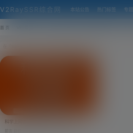
V2RaySSR综合网
本站公告
热门标签
专
首 页
VPS推荐-评测
热门协议搭建
各类脚本及教程
客户
科学上网客户端推荐与下载：Clash、
v2rayN、Xray、Trojan、SSR、V2Ray 全
前言 目前，各类代理协议和客户端软件更新非常