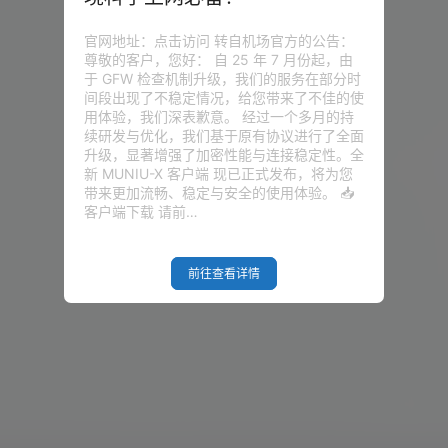
官网地址：点击访问 转自机场官方的公告：
尊敬的客户，您好： 自 25 年 7 月份起，由
于 GFW 检查机制升级，我们的服务在部分时
间段出现了不稳定情况，给您带来了不佳的使
用体验，我们深表歉意。 经过一个多月的持
续研发与优化，我们基于原有协议进行了全面
升级，显著增强了加密性能与连接稳定性。全
新 MUNIU-X 客户端 现已正式发布，将为您
带来更加流畅、稳定与安全的使用体验。 📥
客户端下载 请前…
前往查看详情