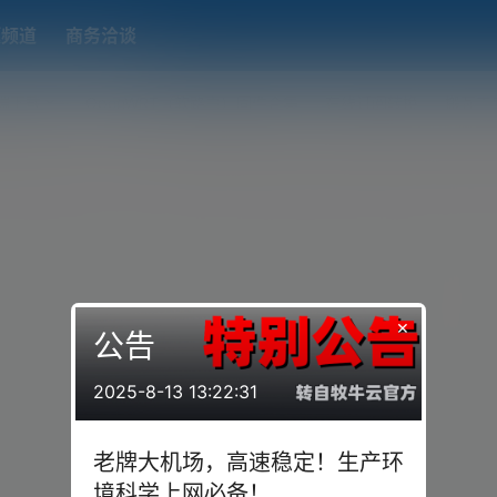
题频道
商务洽谈
端下载
OpenWRT（软路由）固件合集
在线订阅转换
搬瓦工
×
公告
2025-8-13 13:22:31
老牌大机场，高速稳定！生产环
境科学上网必备！