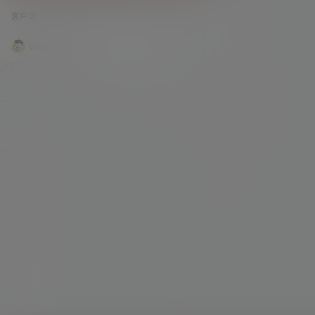
平台客户端锦集
快，常见的协议包括 Shadowsocks、Trojan、VM
客户端
433.8k
0
ess、VLESS、Reality、Hysteria2、TUIC、Naiv
eProxy、ShadowTLS 等。 为了方便大家选择适合
自己的科学上网客户端，V2raySSR 综合网整理了
V2raySSR综合网
20年4月7日
目前常见的 Windows、macOS、Linux、Androi
d、iOS / iPadOS 客户端。 如果…