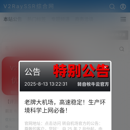
V2RaySSR综合网
本站公告
热门标签
专题频道
商务洽谈
全部标签
SSR机场评测
×
公告
2025-8-13 13:22:31
【评测】机场简评介绍（优
老牌大机场，高速稳定！生产环
质SSR/V2RAY机场介绍）快
境科学上网必备！
前言 有些东西需要说在前面，本
速V2RAY机场、高速SSR机
站点搭建的目的、本文章存在的
场
优化加速
目的是为了方便学习科研以及外
官网地址：点击访问 转自机场官方的公告：
贸工作。请大家务必遵循国内相
50.6k
0
尊敬的客户，您好： 自 25 年 7 月份起，由