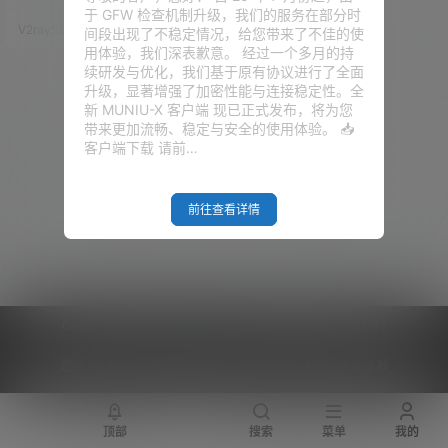
关法律法规，且不得在任何地方
于 GFW 检查机制升级，我们的服务在部分时
发布有关国家政治、激化民族矛
V2raySSR综合网
19年12月25日
间段出现了不稳定情况，给您带来了不佳的使
盾等相关话题。时刻谨记你的国
用体验，我们深表歉意。 经过一个多月的持
家，国家繁荣稳定才会有我们一
续研发与优化，我们基于原有协议进行了全面
干人等在互联网上聊天打屁！墙
升级，显著增强了加密性能与连接稳定性。全
外浏览各种资源的时候，请一定
新 MUNIU-X 客户端 现已正式发布，将为您
谨记保护好个人隐私，保护好国
带来更加流畅、稳定与安全的使用体验。 📥
家秘密。 前面说了那么多，还是
客户端下载 请前…
需要说，一定务必遵循前言里面
所说，本网站不欢迎那些极端分
子！…
前往查看详情
Copyright © 2026
V2RaySSR综合网
|
网站地图
|
商务洽谈
|
您的 IP :
216.73.216.180 - US ， 查询 12 次，耗时 0.4503 秒
顶部
搜索
菜单
我的