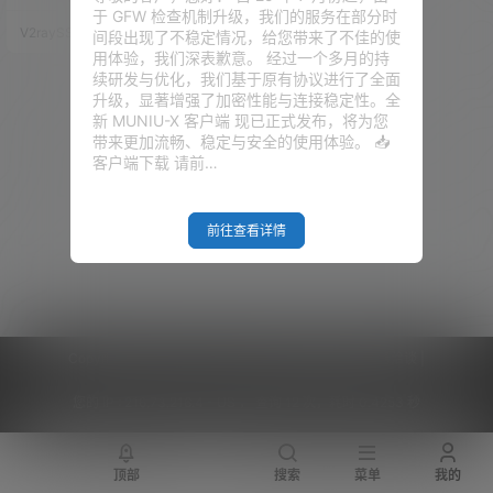
关法律法规，且不得在任何地方
于 GFW 检查机制升级，我们的服务在部分时
发布有关国家政治、激化民族矛
V2raySSR综合网
19年12月25日
间段出现了不稳定情况，给您带来了不佳的使
盾等相关话题。时刻谨记你的国
用体验，我们深表歉意。 经过一个多月的持
家，国家繁荣稳定才会有我们一
续研发与优化，我们基于原有协议进行了全面
干人等在互联网上聊天打屁！墙
升级，显著增强了加密性能与连接稳定性。全
外浏览各种资源的时候，请一定
新 MUNIU-X 客户端 现已正式发布，将为您
谨记保护好个人隐私，保护好国
带来更加流畅、稳定与安全的使用体验。 📥
家秘密。 前面说了那么多，还是
客户端下载 请前…
需要说，一定务必遵循前言里面
所说，本网站不欢迎那些极端分
子！…
前往查看详情
Copyright © 2026
V2RaySSR综合网
|
网站地图
|
商务洽谈
|
您的 IP :
216.73.216.4 - US ， 查询 12 次，耗时 0.4253 秒
顶部
搜索
菜单
我的