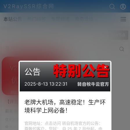
V2RaySSR综合网
本站公告
热门标签
专题频道
商务洽谈
全部标签
SSR节点
×
公告
2025-8-13 13:22:31
【评测】机场简评介绍（优
老牌大机场，高速稳定！生产环
质SSR/V2RAY机场介绍）快
境科学上网必备！
前言 有些东西需要说在前面，本
速V2RAY机场、高速SSR机
站点搭建的目的、本文章存在的
场
优化加速
目的是为了方便学习科研以及外
官网地址：点击访问 转自机场官方的公告：
贸工作。请大家务必遵循国内相
50.6k
0
尊敬的客户，您好： 自 25 年 7 月份起，由