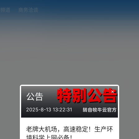
题频道
商务洽谈
端下载
OpenWRT（软路由）固件合集
在线订阅转换
搬瓦工
×
公告
2025-8-13 13:22:31
老牌大机场，高速稳定！生产环
境科学上网必备！