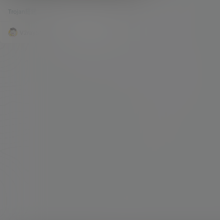
Trojan终极伪装！
客又想使用Trojan服务的小伙伴们。今天我们一起
Trojan搭建
30k
0
来搭建一个Trojan外加WordPress博客。443按需
分配。所有访问全部开启HTTPS。 如下图实现原
理所示：stream通过识别域名的请求，分配相应的
V2raySSR综合网
20年7月29日
动作。若是识别到访问bozai.us，即打开本地的10
240端口，通过Trojan客户端过来的合法请求丢给T
rojan服务器监听的1024…