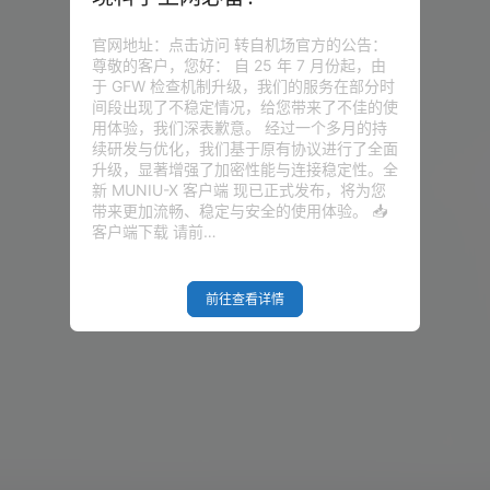
官网地址：点击访问 转自机场官方的公告：
尊敬的客户，您好： 自 25 年 7 月份起，由
于 GFW 检查机制升级，我们的服务在部分时
间段出现了不稳定情况，给您带来了不佳的使
用体验，我们深表歉意。 经过一个多月的持
续研发与优化，我们基于原有协议进行了全面
升级，显著增强了加密性能与连接稳定性。全
新 MUNIU-X 客户端 现已正式发布，将为您
带来更加流畅、稳定与安全的使用体验。 📥
客户端下载 请前…
前往查看详情