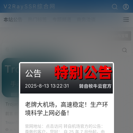
V2RaySSR综合网
本站公告
热门标签
专题频道
商务洽谈
全部标签
Trojan与宝塔
×
公告
2025-8-13 13:22:31
Trojan+宝塔！Trojan与宝塔
老牌大机场，高速稳定！生产环
面板共存！很遗憾，由于
境科学上网必备！
前言 很多人向往Trojan的速度，
Trojan的工作机制，SSL不
但是一个VPS上面只安装一个Troj
能被开启！
Trojan搭建
an，显得有点浪费了。 但是，作
官网地址：点击访问 转自机场官方的公告：
者仔要说的就是，由于Trojan的
26.7k
0
尊敬的客户，您好： 自 25 年 7 月份起，由