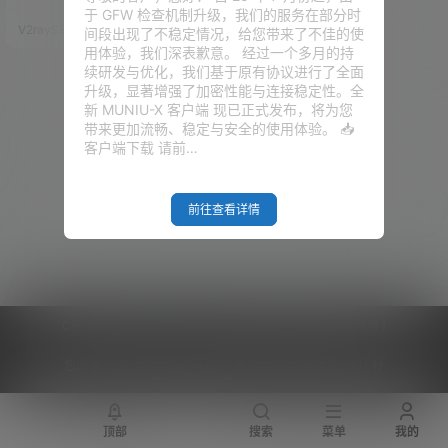
工作机制，就是安装了宝塔面
于 GFW 检查机制升级，我们的服务在部分时
板，你搭建的网站也是不能开启4
V2raySSR综合网
20年2月23日
间段出现了不稳定情况，给您带来了不佳的使
43的访问，也就是说，你的网站
用体验，我们深表歉意。 经过一个多月的持
不能被HTTPS的流量访问！ 还是
续研发与优化，我们基于原有协议进行了全面
有必要的说一声Trojan的工作机
升级，显著增强了加密性能与连接稳定性。全
制。Trojan工作在443端口，处
新 MUNIU-X 客户端 现已正式发布，将为您
理合法的443的数据请求，不合
带来更加流畅、稳定与安全的使用体验。 📥
法的丢弃，不是来自Trojan客户
客户端下载 请前…
端的数据…
前往查看详情
Copyright © 2026
V2RaySSR综合网
|
网站地图
|
商务洽谈
|
您的 IP :
216.73.216.61 - US ， 查询 12 次，耗时 0.5001 秒
顶部
搜索
菜单
我的