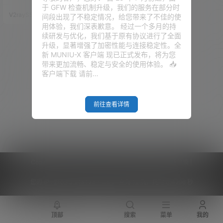
ess博客。443按需分配。所有访
于 GFW 检查机制升级，我们的服务在部分时
问全部开启HTTPS。 如下图实现
V2raySSR综合网
20年7月29日
间段出现了不稳定情况，给您带来了不佳的使
原理所示：stream通过识别域名
用体验，我们深表歉意。 经过一个多月的持
的请求，分配相应的动作。若是
续研发与优化，我们基于原有协议进行了全面
识别到访问bozai.us，即打开本
升级，显著增强了加密性能与连接稳定性。全
地的10240端口，通过Trojan客
新 MUNIU-X 客户端 现已正式发布，将为您
户端过来的合法请求丢给Trojan
带来更加流畅、稳定与安全的使用体验。 📥
服务器监听的1024…
客户端下载 请前…
前往查看详情
Copyright © 2026
V2RaySSR综合网
|
网站地图
|
商务洽谈
|
您的 IP :
216.73.216.123 - US ， 查询 12 次，耗时 0.4296 秒
顶部
搜索
菜单
我的