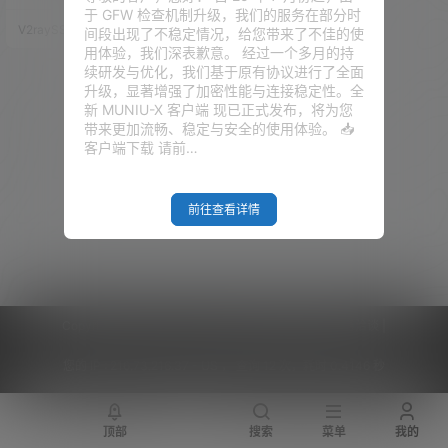
n，并且有流量配额，流量显示！
于 GFW 检查机制升级，我们的服务在部分时
其实这Trojan的官方有这样的Troj
V2raySSR综合网
20年3月14日
间段出现了不稳定情况，给您带来了不佳的使
an面板（Trojan-Panel）。只是
用体验，我们深表歉意。 经过一个多月的持
教程很简单，很多小伙伴看了教
续研发与优化，我们基于原有协议进行了全面
程还是不会。 那么，作者今天把
升级，显著增强了加密性能与连接稳定性。全
教程详细化！若是使用人很多，
新 MUNIU-X 客户端 现已正式发布，将为您
考虑写成一键安装脚本！ 谢谢各
带来更加流畅、稳定与安全的使用体验。 📥
位粉丝以往以来对本站的支持，
客户端下载 请前…
本站的发展都是大家…
前往查看详情
Copyright © 2026
V2RaySSR综合网
|
网站地图
|
商务洽谈
|
您的 IP :
216.73.216.37 - US ， 查询 12 次，耗时 0.4146 秒
顶部
搜索
菜单
我的