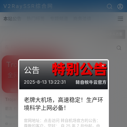
V2RaySSR综合网
本站公告
热门标签
专题频道
商务洽谈
全部标签
Trojan多人方案
×
公告
2025-8-13 13:22:31
Trojan-Panel！Trojan面
老牌大机场，高速稳定！生产环
板！Trojan多用户管理面
境科学上网必备！
前言 有这样一群小伙伴，他搭建
板！Trojan多人使用流量管
的Trojan节点需要分给其他朋友
控！Trojan Panel搭建保姆
Trojan搭建
们使用，但是又怕流量透支，所
官网地址：点击访问 转自机场官方的公告：
级教程！
以很想安装一个多用户的Troja
43.9k
0
尊敬的客户，您好： 自 25 年 7 月份起，由