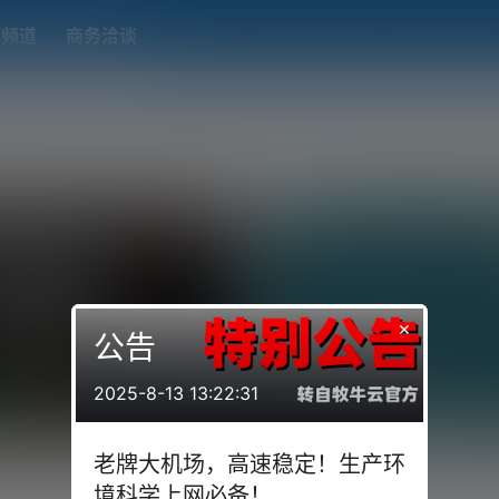
题频道
商务洽谈
端下载
OpenWRT（软路由）固件合集
在线订阅转换
搬瓦工
×
公告
2025-8-13 13:22:31
inx+WordPress个人博客，共用
Trojan+宝塔！Trojan与
老牌大机场，高速稳定！生产环
有访问全部开启HTTPS，
遗憾，由于Trojan的工作机制
n工作在443端口，难倒了很多想自建博
前言 很多人向往Trojan的速度，
境科学上网必备！