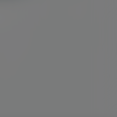
费了。 但是，作者
26.7k
0
作机制，就是安装
开启443的访
TPS的流量访
20年2月23日
工作机制。Troj
43的数据请求，
客户端的数据…