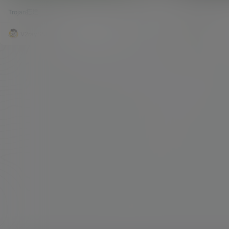
程HTTPS访问！
Trojan终极
分流Trojan的相关流量。间接实现了建站和Trojan
客又想使用Tro
Trojan搭建
54.9k
0
Trojan搭建
完美运行。视频观看地址：点击播放 视频发布以
来搭建一个Troj
后，很多小伙伴在咨询宝塔面板+Trojan的搭建方
分配。所有访问
式，需要和网站一起稳定的运行。 其实上期视频作
理所示：str
V2raySSR综合网
20年8月3日
V2raySSR
者也是抛砖引玉，希望大家衍生出更多的玩法。既
动作。若是识别到
然原理在哪儿，我们实现起来就很简单了。 这期的
240端口，通过
教程原理依然是引用的 “程小白” 的 “Trojan共用44
rojan服务器监
3…