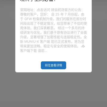
伪装！
开启！
jan服务的小伙伴们。今天我们一起
只安装一个Trojan，显得有点浪
30k
0
Trojan搭建
an外加WordPress博客。443按需
仔要说的就是，由于Trojan的工
官网地址：点击访问 转自机场官方的公告：
全部开启HTTPS。 如下图实现原
了宝塔面板，你搭建的网站也是不能
尊敬的客户，您好： 自 25 年 7 月份起，由
eam通过识别域名的请求，分配相应的
问，也就是说，你的网站不能被HT
综合网
20年7月29日
V2raySSR综合网
于 GFW 检查机制升级，我们的服务在部分时
访问bozai.us，即打开本地的10
问！ 还是有必要的说一声Trojan的
间段出现了不稳定情况，给您带来了不佳的使
Trojan客户端过来的合法请求丢给T
an工作在443端口，处理合法的4
用体验，我们深表歉意。 经过一个多月的持
听的1024…
不合法的丢弃，不是来自Trojan
续研发与优化，我们基于原有协议进行了全面
升级，显著增强了加密性能与连接稳定性。全
新 MUNIU-X 客户端 现已正式发布，将为您
带来更加流畅、稳定与安全的使用体验。 📥
客户端下载 请前…
前往查看详情