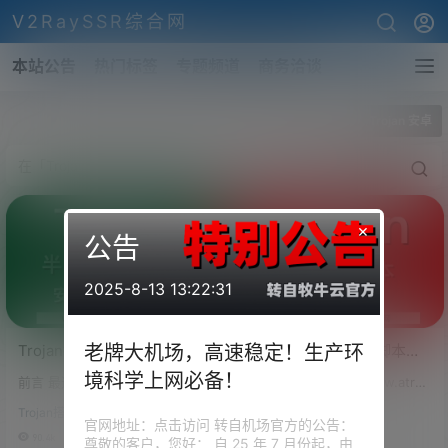
V2RaySSR综合网
本站公告
热门标签
专题频道
商务洽谈
全部标签
Trojan 安卓
×
公告
2025-8-13 13:22:31
Trojan搭建失败？Trojan证
最新Trojan一键安装脚本，
老牌大机场，高速稳定！生产环
书未签发？试试最新的
自动获取Trojan官方最新版
境科学上网必备！
前言 最近电报群关于Trojan的问
前言 Randy's 堡垒（www.atran
Trojan一键脚本！从根本上
本，集成BBRPLUS加速，
题是越来越多了，汇聚了大部分
dys.com） 维护的Trojan一键安
解决Trojan搭建和安装出现
WIN/MAC客户端智能配置
Trojan搭建
Trojan搭建
的问题发现，居然搭建不成功的
装脚本更新了，这边感谢A大大的
官网地址：点击访问 转自机场官方的公告：
的问题！
占大多数。 但是不成功的大多数
精心维护。 看了下脚本，本次更
90.4k
0
153.4k
0
尊敬的客户，您好： 自 25 年 7 月份起，由