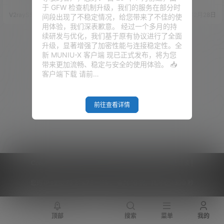
又是证书的各种问题，包括证书
新的内容还是挺多的，最主要的
于 GFW 检查机制升级，我们的服务在部分时
不签发、证书部署失败。。。
还是有一个单独的证书申请选
V2raySSR综合网
20年3月20日
V2raySSR综合网
20年2月28日
间段出现了不稳定情况，给您带来了不佳的使
。。。 上一期的手动安装Trojan
项，证书申请失败可以继续尝
用体验，我们深表歉意。 经过一个多月的持
的教程，波仔感觉也是太臃肿
试。 然后此脚本更新了自动获取
续研发与优化，我们基于原有协议进行了全面
了，那么今天来一期简单的半自
Trojan官方最新版本进行部署。
升级，显著增强了加密性能与连接稳定性。全
动化教程。 那么这样的话，大家
不敢邀功，此脚本本来就是A大大
新 MUNIU-X 客户端 现已正式发布，将为您
就知道错误在哪个地方了，解决
的，作者仅仅弄了一个BBRPLUS
带来更加流畅、稳定与安全的使用体验。 📥
相应的问题就好了 此脚本写了半
加速，还有群里面很多MACOS
客户端下载 请前…
天，用各种系统均测试一遍，未
的…
发现问题，若有问…
前往查看详情
Copyright © 2026
V2RaySSR综合网
|
网站地图
|
商务洽谈
|
您的 IP :
216.73.216.73 - US ， 查询 10 次，耗时 0.4300 秒
顶部
搜索
菜单
我的