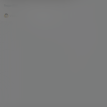
Trojan服务控制、Trojan链接/二维码分享、
其实，这只是这个脚本的基本功能。Jrohy大神的
站点伪装等）
Trojan搭建
143.1k
1
脚本已经很成熟了，并且效率也是很高。 但是很多
小伙伴说绑定的域名一开打就是Trojan的管理界
面，觉得不好。这个，怎么说呢？ 作者觉得问题不
V2raySSR综合网
20年5月28日
大，也没有什么问题，若是有问题Jrohy大神就会
相应的解决了（当然，我是这样想的）。不过应众
多小伙伴的要求，还是决定出一期视频来教教大家
怎么去修改。不过想了又想，因为…