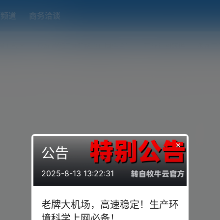
题频道
商务洽谈
端下载
OpenWRT（软路由）固件合集
在线订阅转换
搬瓦工
×
公告
2025-8-13 13:22:31
老牌大机场，高速稳定！生产环
境科学上网必备！