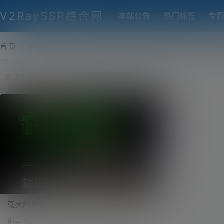
V2RaySSR综合网
本站公告
热门标签
专
首 页
VPS推荐-评测
热门协议搭建
各类脚本及教程
客户
强大的Trojan一键安装脚本，支持全设备全
平台的科学上网（包含WEB页面管理、
前言 大家看到这个页面的标题估计觉得很唬人的。