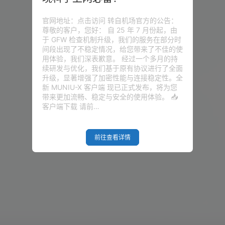
官网地址：点击访问 转自机场官方的公告：
尊敬的客户，您好： 自 25 年 7 月份起，由
于 GFW 检查机制升级，我们的服务在部分时
间段出现了不稳定情况，给您带来了不佳的使
用体验，我们深表歉意。 经过一个多月的持
续研发与优化，我们基于原有协议进行了全面
升级，显著增强了加密性能与连接稳定性。全
新 MUNIU-X 客户端 现已正式发布，将为您
带来更加流畅、稳定与安全的使用体验。 📥
客户端下载 请前…
前往查看详情