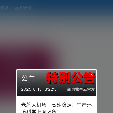
题频道
商务洽谈
端下载
OpenWRT（软路由）固件合集
在线订阅转换
搬瓦工
×
公告
2025-8-13 13:22:31
端软件
老牌大机场，高速稳定！生产环
ows/mac/android/ios)客户端
一系列的Trojan客户端软件方便大
境科学上网必备！