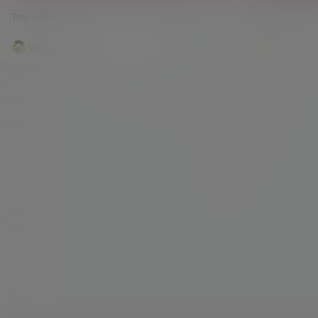
WIN/MAC客户端智能配置
下载
的Trojan一键安装脚本更新了，这边感谢A大大的
家使用。包含Wind
Trojan搭建
153.4k
0
客户端
精心维护。 看了下脚本，本次更新的内容还是挺多
ojan客户端使
的，最主要的还是有一个单独的证书申请选项，证
视频教程：点击观
书申请失败可以继续尝试。 然后此脚本更新了自动
Windows：V2r
V2raySSR综合网
20年2月28日
V2raySSR
获取Trojan官方最新版本进行部署。 不敢邀功，此
载 Trojan W
脚本本来就是A大大的，作者仅仅弄了一个BBRPLU
件大家耳熟能详
S加速，还有群里面很多MACOS的…