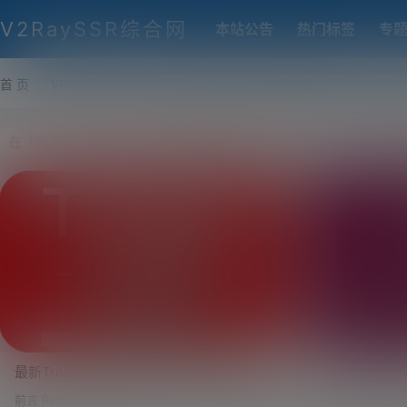
V2RaySSR综合网
本站公告
热门标签
专
首 页
VPS推荐-评测
热门协议搭建
各类脚本及教程
客户
最新Trojan一键安装脚本，自动获取Trojan
Trojan客户
官方最新版本，集成BBRPLUS加速，
Trojan(wind
前言 Randy's 堡垒（www.atrandys.com） 维护
前言 今天整理了