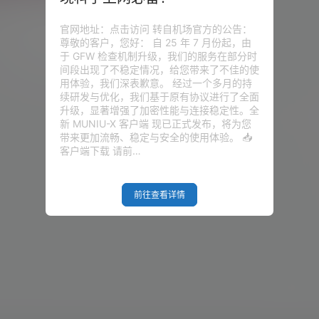
ows、Mac、ios、Android的Tr
189.4k
0
用图片和汇聚的下载地址 Trojan搭建
官网地址：点击访问 转自机场官方的公告：
看 Trojan搭建代码：点击访问
尊敬的客户，您好： 自 25 年 7 月份起，由
ayN下载 Android：Igniter.apk下
综合网
20年2月3日
于 GFW 检查机制升级，我们的服务在部分时
indows 客户端软件 V2rayN，这个软
间段出现了不稳定情况，给您带来了不佳的使
。对，他…
用体验，我们深表歉意。 经过一个多月的持
续研发与优化，我们基于原有协议进行了全面
升级，显著增强了加密性能与连接稳定性。全
新 MUNIU-X 客户端 现已正式发布，将为您
带来更加流畅、稳定与安全的使用体验。 📥
客户端下载 请前…
前往查看详情