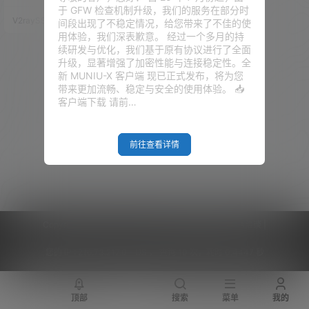
错误，或是 DNS 验证超时。 然
于 GFW 检查机制升级，我们的服务在部分时
而，我们上期视频集中讲到了 SS
V2raySSR综合网
21年5月8日
间段出现了不稳定情况，给您带来了不佳的使
L 证书申请的几种方法，大家若
用体验，我们深表歉意。 经过一个多月的持
是感兴趣，可以去看看：视频教
续研发与优化，我们基于原有协议进行了全面
程 或是 文章教程 看到很多留言
升级，显著增强了加密性能与连接稳定性。全
说希望有宝塔面板的集成方式，
新 MUNIU-X 客户端 现已正式发布，将为您
其实，这个和前面的 Xray + 宝塔
带来更加流畅、稳定与安全的使用体验。 📥
面板 是一模一样的，只是由于 V
客户端下载 请前…
2-UI 面板的 fa…
前往查看详情
Copyright © 2026
V2RaySSR综合网
|
网站地图
|
商务洽谈
|
您的 IP :
216.73.217.0 - US ， 查询 10 次，耗时 0.4447 秒
顶部
搜索
菜单
我的