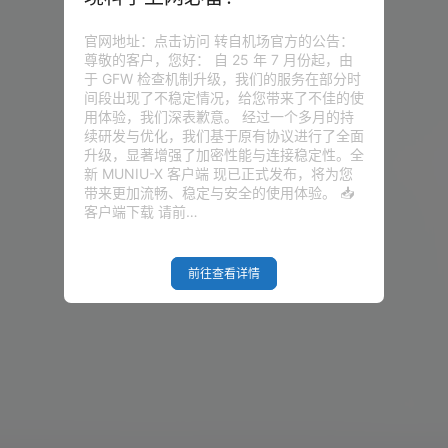
官网地址：点击访问 转自机场官方的公告：
尊敬的客户，您好： 自 25 年 7 月份起，由
于 GFW 检查机制升级，我们的服务在部分时
间段出现了不稳定情况，给您带来了不佳的使
用体验，我们深表歉意。 经过一个多月的持
续研发与优化，我们基于原有协议进行了全面
升级，显著增强了加密性能与连接稳定性。全
新 MUNIU-X 客户端 现已正式发布，将为您
带来更加流畅、稳定与安全的使用体验。 📥
客户端下载 请前…
前往查看详情