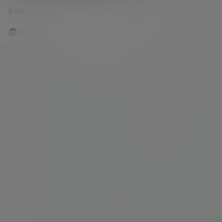
平台客户端锦集
快，常见的协议包括 Shadowsocks、Trojan、VM
客户端
433.9k
0
ess、VLESS、Reality、Hysteria2、TUIC、Naiv
eProxy、ShadowTLS 等。 为了方便大家选择适合
自己的科学上网客户端，V2raySSR 综合网整理了
V2raySSR综合网
20年4月7日
目前常见的 Windows、macOS、Linux、Androi
d、iOS / iPadOS 客户端。 如果…