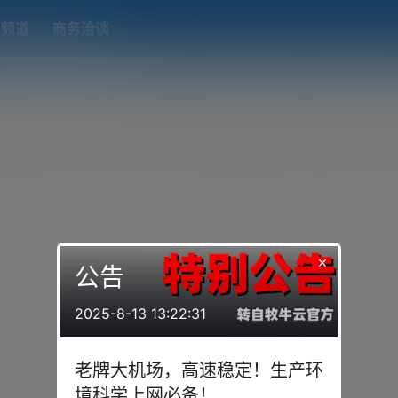
题频道
商务洽谈
端下载
OpenWRT（软路由）固件合集
在线订阅转换
搬瓦工
×
公告
2025-8-13 13:22:31
老牌大机场，高速稳定！生产环
境科学上网必备！