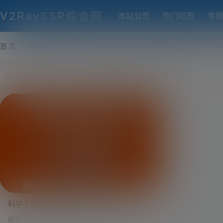
V2RaySSR综合网
本站公告
热门标签
专
首 页
VPS推荐-评测
热门协议搭建
各类脚本及教程
客户
科学上网客户端推荐与下载：Clash、
v2rayN、Xray、Trojan、SSR、V2Ray 全
前言 目前，各类代理协议和客户端软件更新非常