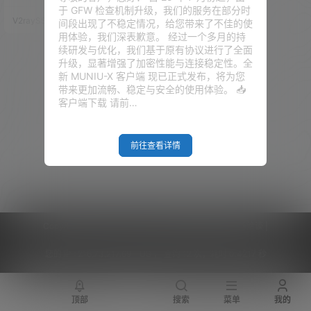
线路很快的VPS）来中转我们国
于 GFW 检查机制升级，我们的服务在部分时
外很慢的节点。 V2ray+websoc
V2raySSR综合网
20年5月4日
间段出现了不稳定情况，给您带来了不佳的使
ket 国内中转教程 视频教程：点
用体验，我们深表歉意。 经过一个多月的持
击观看 准备工作 1、NAT机器一
续研发与优化，我们基于原有协议进行了全面
台 - 中转机（或是线路很近很优
升级，显著增强了加密性能与连接稳定性。全
秀的VPS一台） 2、海外垃圾VP
新 MUNIU-X 客户端 现已正式发布，将为您
S一台 - 落地机 3、安装好V2ra
带来更加流畅、稳定与安全的使用体验。 📥
y+websocket 和 BBR…
客户端下载 请前…
前往查看详情
Copyright © 2026
V2RaySSR综合网
|
网站地图
|
商务洽谈
|
您的 IP :
216.73.217.69 - US ， 查询 12 次，耗时 0.4217 秒
顶部
搜索
菜单
我的