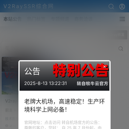
V2RaySSR综合网
本站公告
热门标签
专题频道
商务洽谈
全部标签
V2ray转发
×
公告
2025-8-13 13:22:31
V2ray+WebWocket 中转教
老牌大机场，高速稳定！生产环
程，拯救你的垃圾VPS！国
境科学上网必备！
前言 V2ray的中转也是很多小伙
内中转V2ray节点！
伴最近在研究的事情，其实并没
技术教程
有大家想的那么复杂。今天我们
官网地址：点击访问 转自机场官方的公告：
就一起尝试一下用NAT机（或是
48.6k
0
尊敬的客户，您好： 自 25 年 7 月份起，由