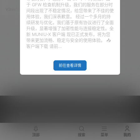
ess博客。443按需分配。所有访
于 GFW 检查机制升级，我们的服务在部分时
问全部开启HTTPS。 如下图实现
V2raySSR综合网
20年7月29日
间段出现了不稳定情况，给您带来了不佳的使
原理所示：stream通过识别域名
用体验，我们深表歉意。 经过一个多月的持
的请求，分配相应的动作。若是
续研发与优化，我们基于原有协议进行了全面
识别到访问bozai.us，即打开本
升级，显著增强了加密性能与连接稳定性。全
地的10240端口，通过Trojan客
新 MUNIU-X 客户端 现已正式发布，将为您
户端过来的合法请求丢给Trojan
带来更加流畅、稳定与安全的使用体验。 📥
服务器监听的1024…
客户端下载 请前…
前往查看详情
Copyright © 2026
V2RaySSR综合网
|
网站地图
|
商务洽谈
|
您的 IP :
216.73.217.128 - US ， 查询 12 次，耗时 0.5324 秒
顶部
搜索
菜单
我的