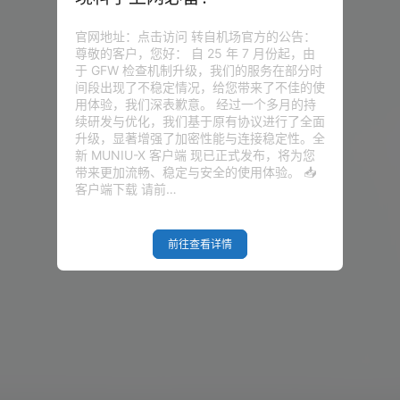
官网地址：点击访问 转自机场官方的公告：
尊敬的客户，您好： 自 25 年 7 月份起，由
于 GFW 检查机制升级，我们的服务在部分时
间段出现了不稳定情况，给您带来了不佳的使
用体验，我们深表歉意。 经过一个多月的持
续研发与优化，我们基于原有协议进行了全面
升级，显著增强了加密性能与连接稳定性。全
新 MUNIU-X 客户端 现已正式发布，将为您
带来更加流畅、稳定与安全的使用体验。 📥
客户端下载 请前…
前往查看详情