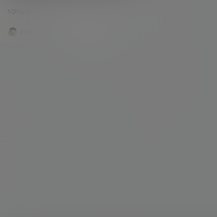
VLESS教程
资源占用的确是比VMESS+WS+TLS要少很多，所
V2Ray搭建
63.7k
0
以，作者也是在自己的生产环境搭建了一个。 群里
也是有人在问VLESS的配置文件，想到很多人在宝
塔的VLESS还是存在问题，这期就一起讲一下，和
V2raySSR综合网
20年8月28日
VMESS+WS+TLS的搭建方法一模一样。 本期内容
视频观看地址：点击播放 准备工作 1、VPS一台，
重置主流的操作系统，若是需要搭建宝塔面板，推
荐使…