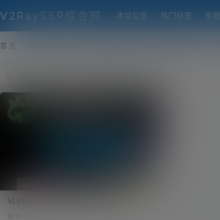
V2RaySSR综合网
本站公告
热门标签
专
首 页
VPS推荐-评测
热门协议搭建
各类脚本及教程
客户
VLESS+WS+TLS+宝塔面板！开启CDN，
隐藏VPS真实IP，原理和VMESS一模一样，
前言 经过一个多礼拜的测试，VLESS+WS+TLS的