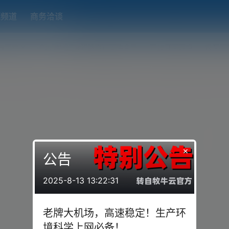
题频道
商务洽谈
端下载
OpenWRT（软路由）固件合集
在线订阅转换
搬瓦工
×
公告
2025-8-13 13:22:31
老牌大机场，高速稳定！生产环
境科学上网必备！