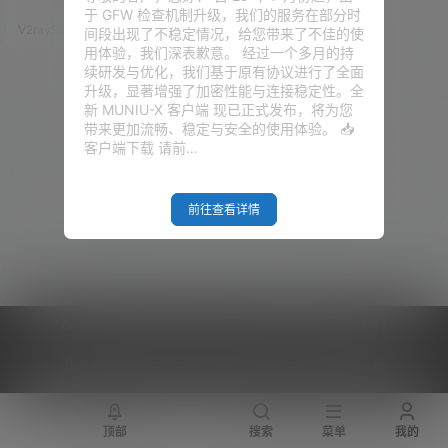
Mach LookingGlass，让大家了
于 GFW 检查机制升级，我们的服务在部分时
解VirMach各个机房的延迟和下
V2raySSR综合网
19年12月29日
间段出现了不稳定情况，给您带来了不佳的使
载速度，方便选择最快的机房。
用体验，我们深表歉意。 经过一个多月的持
Virmach 是一家位于美国的vps
续研发与优化，我们基于原有协议进行了全面
提供商，成立于 2014 年。几年
升级，显著增强了加密性能与连接稳定性。全
发展的很不错，势头正猛，在国
新 MUNIU-X 客户端 现已正式发布，将为您
内外的风评都不错。机房位置主
带来更加流畅、稳定与安全的使用体验。 📥
要位于美国和欧…
客户端下载 请前…
前往查看详情
Copyright © 2026
V2RaySSR综合网
|
网站地图
|
商务洽谈
|
您的 IP :
216.73.216.71 - US ， 查询 13 次，耗时 0.4297 秒
顶部
搜索
菜单
我的