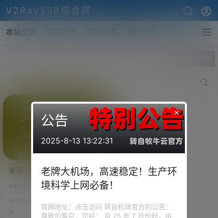
V2RaySSR综合网
本站公告
热门标签
专题频道
商务洽谈
全部标签
VirMach怎么样
×
公告
2025-8-13 13:22:31
美国vps低至月付1刀，低价
老牌大机场，高速稳定！生产环
之王，超高性价比，
境科学上网必备！
VirMach速度怎么样 VirMach延
VirMach官方测速地址，各
迟多少？VirMach下载速度多
机房测试IP
VPS推荐-评测
少？本文汇总VirMach官方测速
官网地址：点击访问 转自机场官方的公告：
地址，包括VirMach测试IP和Vir
53.6k
0
尊敬的客户，您好： 自 25 年 7 月份起，由