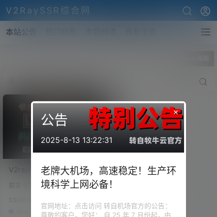
V2RaySSR综合网
本站公告
热门标签
专题频道
商务洽谈
全部标签
vmess面板
×
公告
2025-8-13 13:22:31
V2ray/Trojan/ShadowSock
老牌大机场，高速稳定！生产环
s多用户面板管理程序！可视
境科学上网必备！
前言 记得我们在第84期的视频
化的V2ray/Trojan面板。支
中，详细的为大家介绍了Jrohy大
持Vmess、VLESS、
SSR搭建
神的Trojan面板管理程序。 那这
官网地址：点击访问 转自机场官方的公告：
Trojan、SSR等多协议！
个面板对于想搭建Trojan和Troja
103.8k
1
尊敬的客户，您好： 自 25 年 7 月份起，由