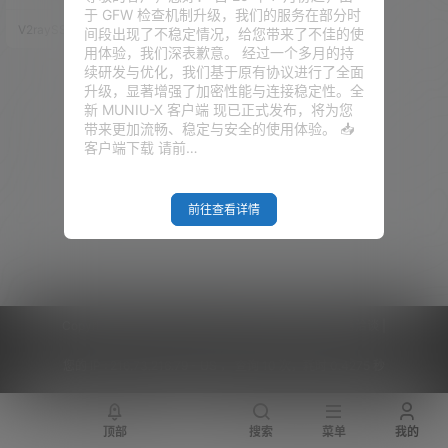
n-GO的新手小伙伴们来说，应该
于 GFW 检查机制升级，我们的服务在部分时
是一个很大的帮助，因为这套程
V2raySSR综合网
20年11月2日
间段出现了不稳定情况，给您带来了不佳的使
序可以用一键脚本进行安装，从
用体验，我们深表歉意。 经过一个多月的持
而能够实现Trojan和Trojan-GO
续研发与优化，我们基于原有协议进行了全面
可视化管理，并且还支持多用户
升级，显著增强了加密性能与连接稳定性。全
的操作。 那我们的电报群里面就
新 MUNIU-X 客户端 现已正式发布，将为您
有一群小伙伴，通过这套程序，
带来更加流畅、稳定与安全的使用体验。 📥
和别人合租VPS，从而减少一定
客户端下载 请前…
的经济负担。所…
前往查看详情
Copyright © 2026
V2RaySSR综合网
|
网站地图
|
商务洽谈
|
您的 IP :
216.73.216.79 - US ， 查询 10 次，耗时 0.4275 秒
顶部
搜索
菜单
我的