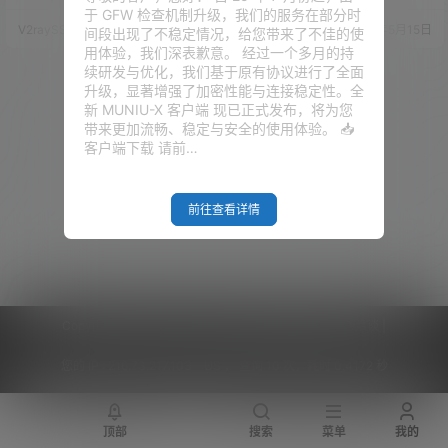
快，支持的协议广，而备受大家
各位也是看到的太多太多了。 前
于 GFW 检查机制升级，我们的服务在部分时
的喜爱，更是被誉为代理界的“瑞
段时间，一款 UI 界面特别漂亮的
V2raySSR综合网
24年8月17日
V2raySSR综合网
21年5月15日
间段出现了不稳定情况，给您带来了不佳的使
士军刀”。 但随着 GUI.For.SingB
软件进入了我们的视线，没错，C
用体验，我们深表歉意。 经过一个多月的持
ox 的出现，让这本身复杂的操
lash.Net，看这个名字，大家也
续研发与优化，我们基于原有协议进行了全面
作，变得非常的简单。 视频演示
就明白了这个软件的开发语言以
升级，显著增强了加密性能与连接稳定性。全
项目地址 SingBox 官网：点击访
及使用平台。 因为是需要使用 N
新 MUNIU-X 客户端 现已正式发布，将为您
问 SingBox GitHub：点击访问
et 环境，所以此款软件目前也就
带来更加流畅、稳定与安全的使用体验。 📥
GUI.For.SingBox…
仅仅只支持Windows平台。既然
客户端下载 请前…
前面和大家提到了 Trojan…
前往查看详情
Copyright © 2026
V2RaySSR综合网
|
网站地图
|
商务洽谈
|
您的 IP :
216.73.217.103 - US ， 查询 10 次，耗时 0.4172 秒
顶部
搜索
菜单
我的