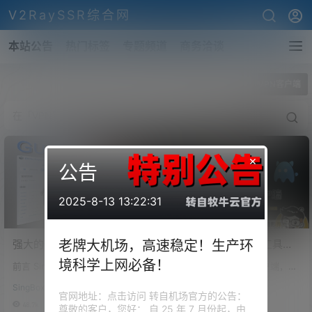
V2RaySSR综合网
本站公告
热门标签
专题频道
商务洽谈
全部标签
VPN客户端
×
公告
2025-8-13 13:22:31
强大的代理工具！
最新科学上网客户端工具！
老牌大机场，高速稳定！生产环
GUI.For.SingBox 的正确食
Windows用户的福音，
境科学上网必备！
前言 SingBox 大家也不陌生了，
前言 关于科学上网的客户端，我
用方式！SingBox 内核配
Clash.Net，clash内核，漂
这是一款最近很是流行的网络代
们从最开始的命令行连接，到如
置，规则详细讲解，保姆级
亮UI设计，强大的统计功
SingBox
客户端
理工具，几乎所有的平台都能够
今各类样式的可视化面板软件的
官网地址：点击访问 转自机场官方的公告：
教程！
能。
免费的使用 因为其更新的速度
操作，一路走过来，相信在坐的
48.7k
0
46.5k
0
尊敬的客户，您好： 自 25 年 7 月份起，由