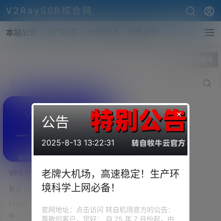
V2RaySSR综合网
本站公告
热门标签
专题频道
商务洽谈
全部标签
VPS性能测速
×
公告
2025-8-13 13:22:31
VPS常用性能测试代码，
老牌大机场，高速稳定！生产环
VPS速度测试代码，VPS一
境科学上网必备！
前言 那么波仔为大家搜寻了几组
键测试代码（测速代码中文
测试VPS综合性能以及VPS速度
版）
Linux系统设置
测试的几组一键测速脚本，大家
官网地址：点击访问 转自机场官方的公告：
可以分别跑一跑，看看自己的VP
37.4k
0
尊敬的客户，您好： 自 25 年 7 月份起，由