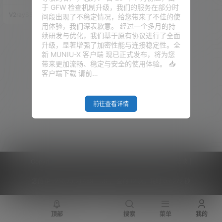
S到底怎么样！ 写在前面的代码
于 GFW 检查机制升级，我们的服务在部分时
下面的若干测试代码，若是不能
V2raySSR综合网
18年12月27日
间段出现了不稳定情况，给您带来了不佳的使
运行，提示wget什么的，请安装
用体验，我们深表歉意。 经过一个多月的持
wget和Curl软件包。不提示请跳
续研发与优化，我们基于原有协议进行了全面
过此步骤！ Wget软件包安装
升级，显著增强了加密性能与连接稳定性。全
（选装） yum -y install wget #
新 MUNIU-X 客户端 现已正式发布，将为您
#ContOS Yum 安装 wget apt-g
带来更加流畅、稳定与安全的使用体验。 📥
et install…
客户端下载 请前…
前往查看详情
Copyright © 2026
V2RaySSR综合网
|
网站地图
|
商务洽谈
|
您的 IP :
216.73.217.59 - US ， 查询 12 次，耗时 0.4272 秒
顶部
搜索
菜单
我的