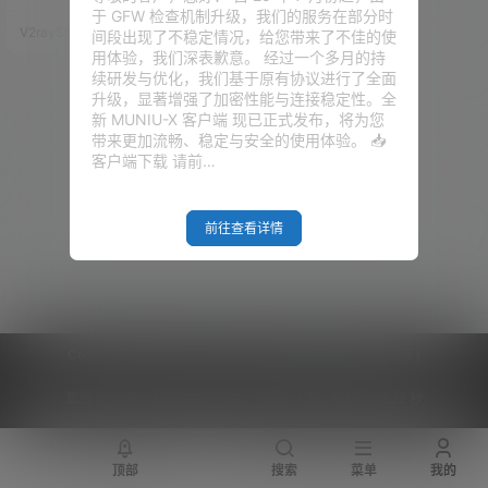
台，成立于1997年，总部位于美
于 GFW 检查机制升级，我们的服务在部分时
国的加利福尼亚州。经常看奈飞
V2raySSR综合网
21年7月10日
间段出现了不稳定情况，给您带来了不佳的使
的人，应该知道下面的五个概
用体验，我们深表歉意。 经过一个多月的持
念： 不提供服务 - 所在的地区奈
续研发与优化，我们基于原有协议进行了全面
飞没开通，连自制剧也看不了 宽
升级，显著增强了加密性能与连接稳定性。全
松版权 - 有些奈飞拍摄的影片不
新 MUNIU-X 客户端 现已正式发布，将为您
是特别注重版权，所以限制放的
带来更加流畅、稳定与安全的使用体验。 📥
很开 解锁自制剧 - 代表可以看由
客户端下载 请前…
奈飞自己拍摄的影片 解锁非自制
剧…
前往查看详情
Copyright © 2026
V2RaySSR综合网
|
网站地图
|
商务洽谈
|
您的 IP :
216.73.216.217 - US ， 查询 11 次，耗时 0.3932 秒
顶部
搜索
菜单
我的