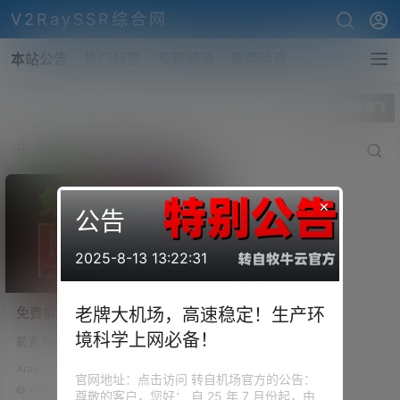
V2RaySSR综合网
本站公告
热门标签
专题频道
商务洽谈
全部标签
WARP解锁奈飞
×
公告
2025-8-13 13:22:31
免费解锁奈飞 (Netflix)！
老牌大机场，高速稳定！生产环
WARP 添加 IPv6，配合 V2-
境科学上网必备！
前言 Netflix —— 大家也并不是
ui （Xray面板）进行奈飞
很陌生，美国奈飞公司，我们经
(Netflix)非自制剧全解锁！
Xray
常简称它为网飞或是奈飞。它是
官网地址：点击访问 转自机场官方的公告：
一家会员订阅制的流媒体播放平
81.3k
0
尊敬的客户，您好： 自 25 年 7 月份起，由