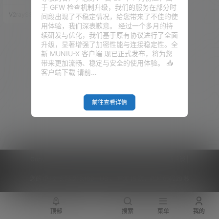
天带来一起WINDOWS虚拟机搭
于 GFW 检查机制升级，我们的服务在部分时
建软路由的方式，让大伙儿能够
V2raySSR综合网
20年3月10日
间段出现了不稳定情况，给您带来了不佳的使
都体验体验软路由！ 好的，废话
用体验，我们深表歉意。 经过一个多月的持
不断！我们开始！ 欢迎加入电报
续研发与优化，我们基于原有协议进行了全面
群：点击加入 视频教程：点击观
升级，显著增强了加密性能与连接稳定性。全
看 准备工作 1、可用的科学上网
新 MUNIU-X 客户端 现已正式发布，将为您
节点 2、下载必须的工具包：点
带来更加流畅、稳定与安全的使用体验。 📥
击下载 （需要富强网络） 若是下
客户端下载 请前…
载速度很慢，也可以选择 电报群
里面下载：…
前往查看详情
Copyright © 2026
V2RaySSR综合网
|
网站地图
|
商务洽谈
|
您的 IP :
216.73.216.136 - US ， 查询 15 次，耗时 0.4229 秒
顶部
搜索
菜单
我的