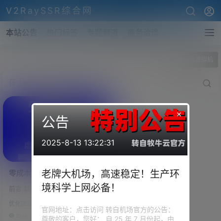
V2RaySSR综合网
本站公告
热门标签
专题频道
商务洽谈
全部标签
windows虚拟机
×
公告
2025-8-13 13:22:31
零成本，体验软路由！
老牌大机场，高速稳定！生产环
Windows虚拟机搭建软路
境科学上网必备！
前言 群里很多小伙伴很想玩一玩
由！OpenWRT最新虚拟机固
软路由，但是很多观望的一个状
件！2020-03-05版本！
优化加速
态，导致很多小伙伴没有体验过
官网地址：点击访问 转自机场官方的公告：
软路由到底是什么东西！ 作者今
23.6k
0
尊敬的客户，您好： 自 25 年 7 月份起，由