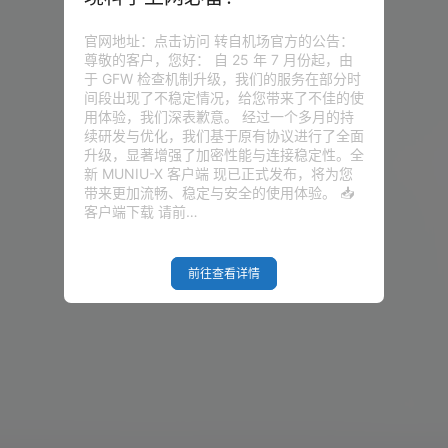
官网地址：点击访问 转自机场官方的公告：
尊敬的客户，您好： 自 25 年 7 月份起，由
于 GFW 检查机制升级，我们的服务在部分时
间段出现了不稳定情况，给您带来了不佳的使
用体验，我们深表歉意。 经过一个多月的持
续研发与优化，我们基于原有协议进行了全面
升级，显著增强了加密性能与连接稳定性。全
新 MUNIU-X 客户端 现已正式发布，将为您
带来更加流畅、稳定与安全的使用体验。 📥
客户端下载 请前…
前往查看详情