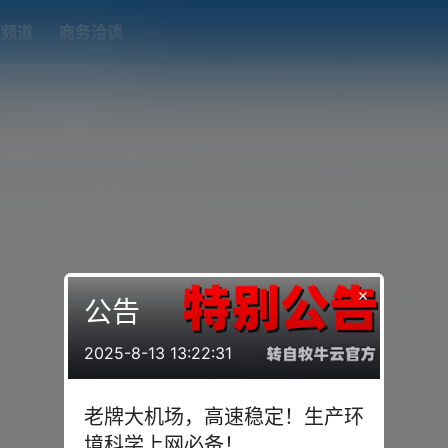
题频道
商务洽谈
端下载
OpenWRT（软路由）固件合集
在线订阅转换
搬瓦工
×
公告
2025-8-13 13:22:31
老牌大机场，高速稳定！生产环
境科学上网必备！