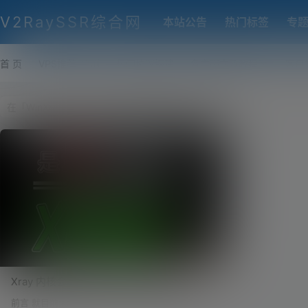
V2RaySSR综合网
本站公告
热门标签
专
首 页
VPS推荐-评测
热门协议搭建
各类脚本及教程
客户
Xray 内核会比 V2ray 更强吗？Xray 一键搭
建自动部署伪装网站，多合一智能化脚本！
前言 就目前来说，很多小伙伴对于搭建科学上网的