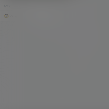
Xray 客户端以及软路由固件下载。
一些协议很是迷糊，现状也的确是这样。 因为各类
Xray
143.9k
2
大神的不断涌现，目前对于我们来说，可以选择的
搭建协议也是越来越多，各类软件的适配度也是越
来越高。 就比如最近正在流行的XRAY，也就迷糊
V2raySSR综合网
20年12月26日
了不少的人。那XRAY到底是个什么东西，很多人
也是不太清楚。只是晓得它是一种新的搭建方式。
我们也不追根溯源，老鸟们也都应该知道XRAY的
来由。 其实简单的来理解，V2RAY…